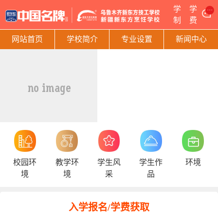
学
学
···
制
费
网站首页
学校简介
专业设置
新闻中心
校园环
教学环
学生风
学生作
环境
境
境
采
品
入学报名/学费获取