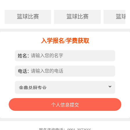
篮球比赛
篮球比赛
篮球
入学报名/学费获取
姓名：
电话：