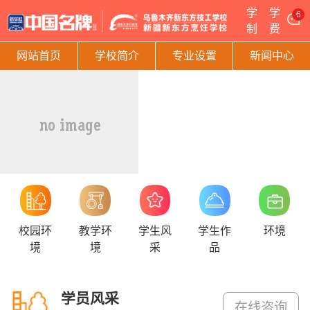
学
学
6
制
费
网站首页
学校简介
专业设置
新闻中心
校园环
教学环
学生风
学生作
环境
境
境
采
品
学员风采
在线咨询