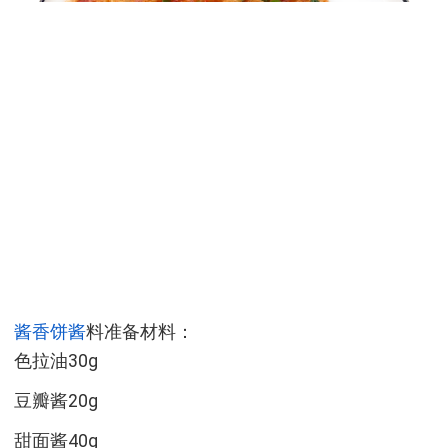
酱香饼
酱
料准备材料：
色拉油30g
豆瓣酱20g
甜面酱40g