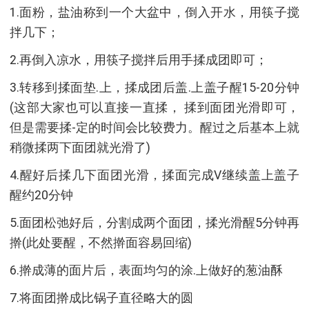
1.面粉，盐油称到一个大盆中，倒入开水，用筷子搅
拌几下；
2.再倒入凉水，用筷子搅拌后用手揉成团即可；
3.转移到揉面垫.上，揉成团后盖.上盖子醒15-20分钟
(这部大家也可以直接一直揉， 揉到面团光滑即可，
但是需要揉-定的时间会比较费力。醒过之后基本上就
稍微揉两下面团就光滑了)
4.醒好后揉几下面团光滑，揉面完成V继续盖上盖子
醒约20分钟
5.面团松弛好后，分割成两个面团，揉光滑醒5分钟再
擀(此处要醒，不然擀面容易回缩)
6.擀成薄的面片后，表面均匀的涂.上做好的葱油酥
7.将面团擀成比锅子直径略大的圆