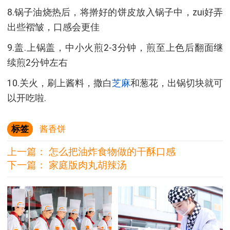
8.锅子油烧热后，将擀好的饼皮放入锅子中，zui好弄
出些褶皱，口感会更佳
9.盖.上锅盖，中小火煎2-3分钟，煎至上色后翻面继
续煎2分钟左右
10.关火，刷上酱料，撒白
芝麻
和葱花，出锅切块就可
以开吃啦.
标签
酱香饼
上一篇：
怎么把油炸食物做的干酥口感
下一篇：
家庭版肉丸胡辣汤