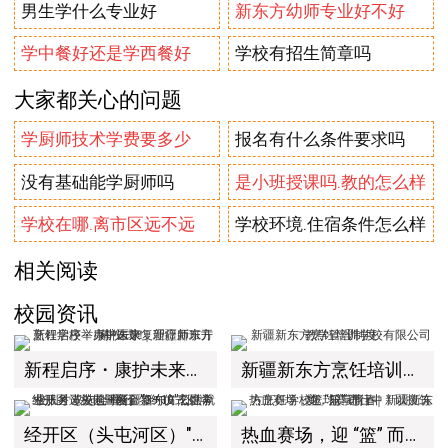
男生学什么专业好
新东方幼师专业好不好
学中餐好还是学西餐好
学校有招生简章吗
大家都关心的问题
学厨师技术学费要多少
报名有什么条件要求吗
没有基础能学厨师吗
是小班授课吗.教的怎么样
学校在哪.离市区远不远
学校环境.住宿条件怎么样
相关阅读
校园资讯
新程启序・康护未来｜新疆新东方烹饪学校举办中医康复理疗师班开幕仪式！
新疆新东方烹饪培训学校有限公司教学管理制度
经开区（头屯河区）"3+10"公共就业服务进校园暨新疆新东方烹饪学校人才双选会+校企签约仪式圆满举行
热血赛场，迎 “篮” 而上｜新疆新东方烹饪学校篮球赛进行中！以技筑梦，乐享青春