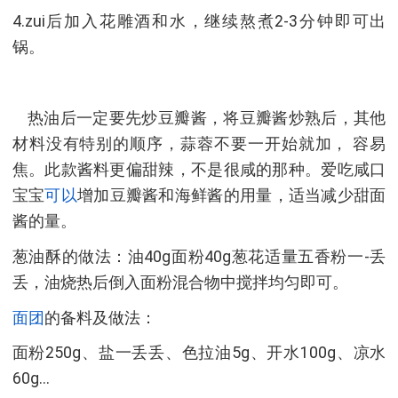
4.zui后加入花雕酒和水，继续熬煮2-3分钟即可出
锅。
热油后一定要先炒豆瓣酱，将豆瓣酱炒熟后，其他
材料没有特别的顺序，蒜蓉不要一开始就加， 容易
焦。此款酱料更偏甜辣，不是很咸的那种。爱吃咸口
宝宝
可以
增加豆瓣酱和海鲜酱的用量，适当减少甜面
酱的量。
葱油酥的做法：油40g面粉40g葱花适量五香粉一-丢
丢，油烧热后倒入面粉混合物中搅拌均匀即可。
面团
的备料及做法：
面粉250g、盐一丢丢、色拉油5g、开水100g、凉水
60g...