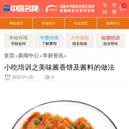
学
学
4
制
费
网站首页
学校简介
专业设置
新闻中心
学校环境
学费详情
入学须知
短期培训
学校如何
了解费用
报名指南
创业帮扶
首页
新闻中心
学厨资讯
>
>
>
小吃培训之美味酱香饼及酱料的做法
2023-01-25
0