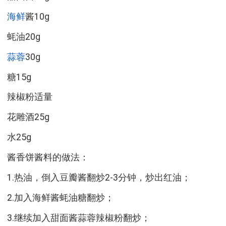
海鲜
酱10g
蚝油20g
蒜蓉
30g
糖15g
辣椒粉适量
花雕酒25g
水25g
酱香饼酱料的做法：
1.热油，倒入豆瓣酱翻炒2-3分钟，炒出红油；
2.加入海鲜酱蚝油糖翻炒；
3.继续加入甜面酱蒜蓉辣椒粉翻炒；