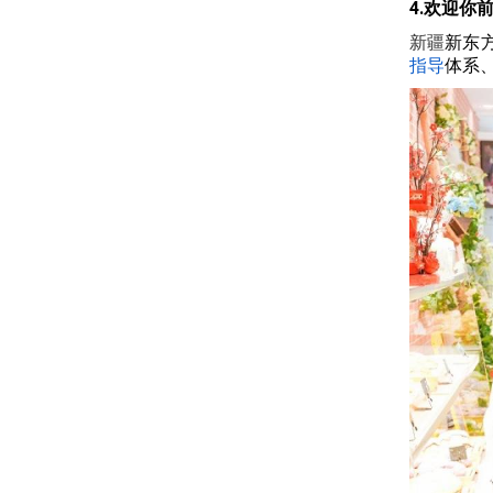
4.欢迎你
新疆
新东
指导
体系