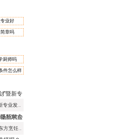
么专业好
生简章吗
学厨师吗
宿条件怎么样
新疆新东方“双高人才计划”暨新专业发布会圆满落幕！
逐梦幼教，共赴未来 | 新疆新东方烹饪学校幼儿教育专业专场招聘会