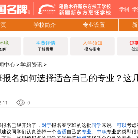
学制
学
首页
学校简介
专业设置
新
环境
学费详情
入学须知
短
如何
了解费用
报名指南
创
闻中心
学厨资讯
>
>
班报名如何选择适合自己的专业？这
！
2-11
0
班报名已经开始了，
对于
报名春季班的这批
同学
来说，
可以
考虑
以建议同学们认真选择一个
合适
自己的
专业
。
中职
专业的类型很