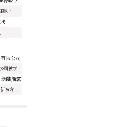
择呢？
状
新疆新东方烹饪培训学校有限公司教学管理制度
热血赛场，迎 “篮” 而上｜新疆新东方烹饪学校篮球赛进行中！以技筑梦，乐享青春