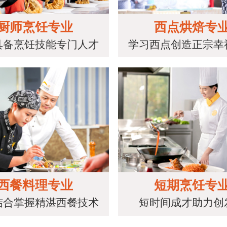
厨师烹饪专业
西点烘焙专
具备烹饪技能专门人才
学习西点创造正宗幸
西餐料理专业
短期烹饪专
结合掌握精湛西餐技术
短时间成才助力创