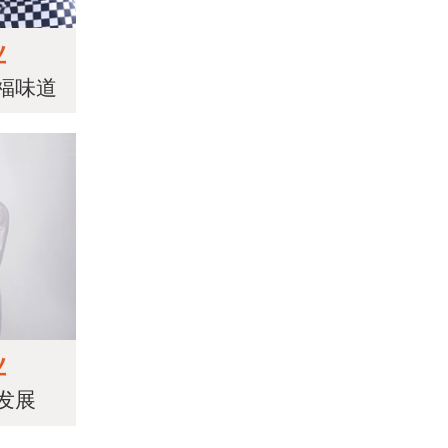
业
福味道
业
发展