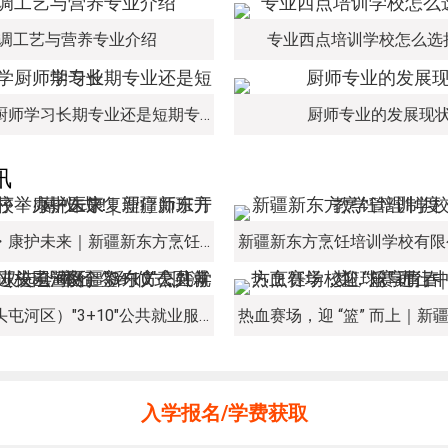
调工艺与营养专业介绍
专业西点培训学校怎么选
初中生学厨师学习长期专业还是短期专业
厨师专业的发展现
讯
新程启序・康护未来｜新疆新东方烹饪学校举办中医康复理疗师班开幕仪式！
经开区（头屯河区）"3+10"公共就业服务进校园暨新疆新东方烹饪学校人才双选会+校企签约仪式圆满举行
入学报名/学费获取