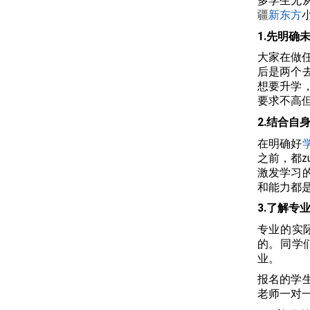
多学生无
疆
新东方
1.先明确
大家在做
后是两个
想要升学，
要求不高
2.结合自
在明确好
之前，都
激发学习
和能力都
3.了解专
专业的实
的。同学
业。
报名的学
老师一对