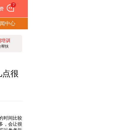
7
费
闻中心
期培训
业帮扶
几点很
的时间比较
多，会让很