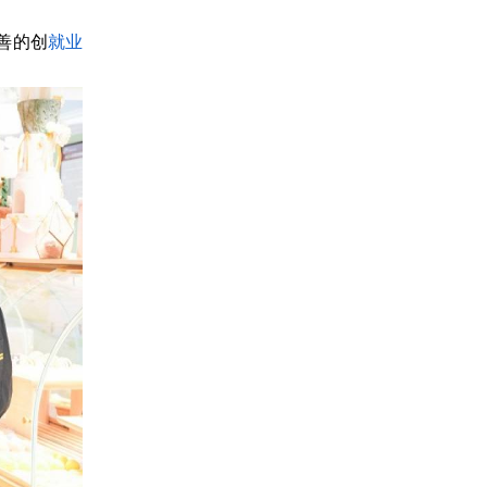
善的创
就业