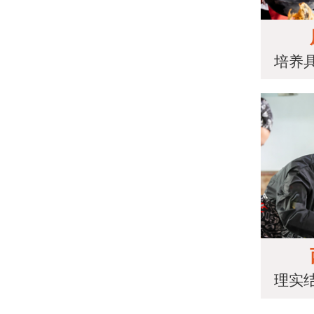
培养
理实