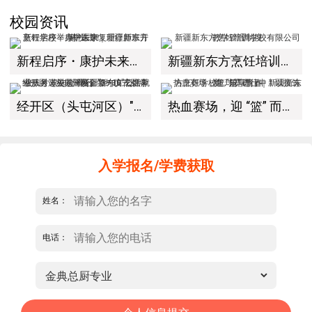
校园资讯
新程启序・康护未来｜新疆新东方烹饪学校举办中医康复理疗师班开幕仪式！
新疆新东方烹饪培训学校有限公司教学管理制度
经开区（头屯河区）"3+10"公共就业服务进校园暨新疆新东方烹饪学校人才双选会+校企签约仪式圆满举行
热血赛场，迎 “篮” 而上｜新疆新东方烹饪学校篮球赛进行中！以技筑梦，乐享青春
入学报名/学费获取
姓名：
电话：