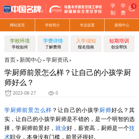
学
学
5
制
费
网站首页
学校简介
专业设置
新闻中心
学校环境
学费详情
入学须知
短期培训
学校如何
了解费用
报名指南
创业帮扶
首页
新闻中心
学厨资讯
>
>
>
学厨师前景怎么样？让自己的小孩学厨
师好么？
2023-08-27
0
学厨师
前景
怎么样
？让自己的小孩学
厨师
好么？其
实，让自己的小孩学厨师是不错的，是一个明智的选
择，学厨师前景好，
就业
好，薪资高，厨师是一个
技
术
职业，本身没有门槛，前景还很好。