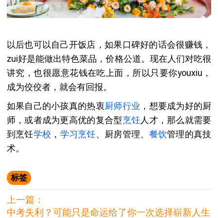
以后也可以自己开饭店，如果口碑好的话会很赚钱，
zui好是能做出特色菜品，价格公道。现在人们对吃很
讲究，也很愿意花钱在吃上面，所以只要你youxiu，
成为佼佼者，就会有回报。
如果自己的小孩真的热衷
厨师行业
，想要成为好的厨
师，或者成为更高优的复合型
烹饪
人才，那么就需要
到烹饪
学校
，
学习烹饪
、厨房管理、
餐饮
管理的真技
术。
标签
上一篇：
中考失利？可能只是命运给了你一次选择崭新人生