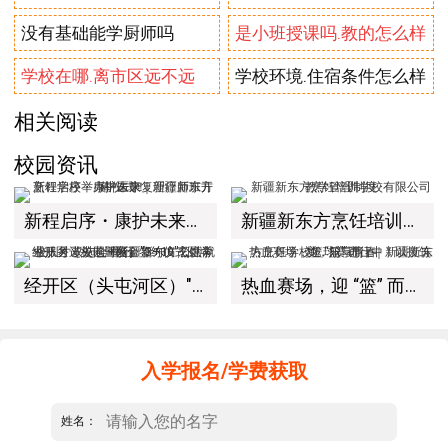
没有基础能学厨师吗
是小班授课吗.教的怎么样
学校在哪.离市区远不远
学校环境.住宿条件怎么样
相关阅读
校园资讯
新程启序・康护未来｜新疆新东方烹饪学校举办中医康复理疗师班开幕仪式！
新疆新东方烹饪培训学校有限公司教学管理制度
经开区（头屯河区）"3+10"公共就业服务进校园暨新疆新东方烹饪学校人才双选会+校企签约仪式圆满举行
热血赛场，迎 “篮” 而上｜新疆新东方烹饪学校篮球赛进行中！以技筑梦，乐享青春
入学报名/学费获取
姓名：