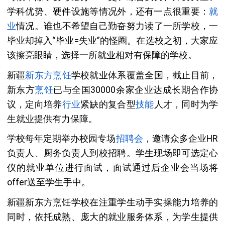
学科优势、硬件设施等情况外，还有一点很重要：
就
业
情况。谁也不希望自己勤奋努力读了一所学校，一
毕业却掉入“毕业=失业”的怪圈。在选校之初，大家应
该擦亮眼睛，选择一所就业相对有保障的学校。
新疆
新东方烹饪
学校就业体系覆盖全国，截止目前，
新东方
烹饪
已与全国30000余家企业达成长期合作协
议，定向培养
行业
紧缺的复合型
技能
人才，同时为学
生就业提供有力保障。
学校每年定期举办校园专场
招聘会
，邀请众多企业HR
负责人、厨务负责人到校招聘。学生现场即可选定心
仪的就业单位进行面试，面试通过后企业会当场将
offer送至学生手中。
新疆新东方烹饪学校在注重学生动手实操能力培养的
同时，依托成熟、庞大的就业服务体系，为学生提供