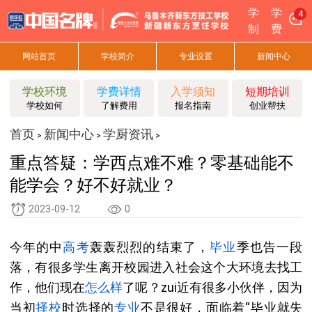
学
学
4
制
费
网站首页
学校简介
专业设置
新闻中心
学校环境
学费详情
入学须知
短期培训
学校如何
了解费用
报名指南
创业帮扶
首页
新闻中心
学厨资讯
>
>
>
重点答疑：学西点难不难？零基础能不
能学会？好不好就业？
2023-09-12
0
今年的中
高考
轰轰烈烈的结束了，
毕业
季也告一段
落，有很多学生离开校园进入社会这个大环境去找工
作，他们现在
怎么样
了呢？zui近有很多小伙伴，因为
当初
择校
时选择的
专业
不是很好，面临着“毕业就失