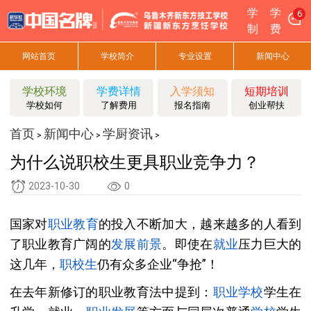
学
学
6
制
费
网站首页
学校简介
专业设置
新闻中心
学校环境
学费详情
入学须知
短期培训
学校如何
了解费用
报名指南
创业帮扶
首页
新闻中心
学厨资讯
>
>
>
为什么说职校生更具职业竞争力？
2023-10-30
0
国家对
职业教育
的投入不断加大，越来越多的人看到
了职业教育广阔的
发展
前景
。即使在
就业
压力巨大的
这几年，
职校生
仍有众多企业“争抢”！
在去年新修订的职业教育法中提到：
职业学校
学生在