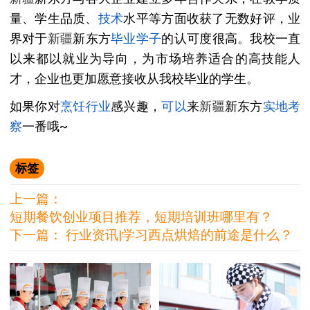
量、学生品质、
技术
水平等方面收获了无数好评，业
界对于
新疆
新东方
毕业学子
的认可度很高。我校一直
以来都以就业为导向，为市场培养适合的高技能人
才，企业也更加愿意接收从我校毕业的学生。
如果你对
烹饪
行业
感兴趣，
可以
来
新疆
新东方
实地考
察
一番哦~
标签
上一篇：
短期餐饮创业项目推荐，短期培训班哪里有？
下一篇：
行业资讯|学习西点烘焙的前途是什么？