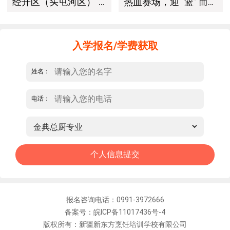
经开区（头屯河区）"3+10"公共就业服务进校园暨新疆新东方烹饪学校人才双选会+校企签约仪式圆满举行
热血赛场，迎 “篮” 而上｜新疆新东方烹饪学校篮球赛进行中！以技筑梦，乐享青春
入学报名/学费获取
姓名：
电话：
报名咨询电话：0991-3972666
备案号：皖ICP备11017436号-4
版权所有：新疆新东方烹饪培训学校有限公司