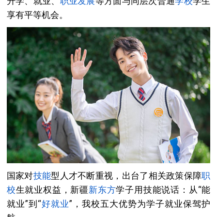
升学、就业、
职业发展
等方面与同层次普通
学校
学生
享有平等机会。
国家对
技能
型人才不断重视，出台了相关政策保障
职
校
生就业权益，新疆
新东方
学子用技能说话：从“能
就业”到“
好就业
”，我校五大优势为学子就业保驾护