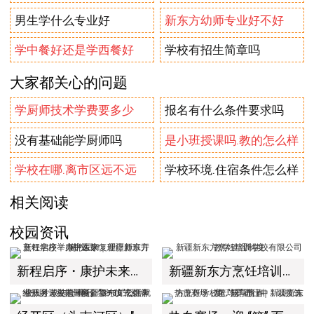
男生学什么专业好
新东方幼师专业好不好
学中餐好还是学西餐好
学校有招生简章吗
大家都关心的问题
学厨师技术学费要多少
报名有什么条件要求吗
没有基础能学厨师吗
是小班授课吗.教的怎么样
学校在哪.离市区远不远
学校环境.住宿条件怎么样
相关阅读
校园资讯
新程启序・康护未来｜新疆新东方烹饪学校举办中医康复理疗师班开幕仪式！
新疆新东方烹饪培训学校有限公司教学管理制度