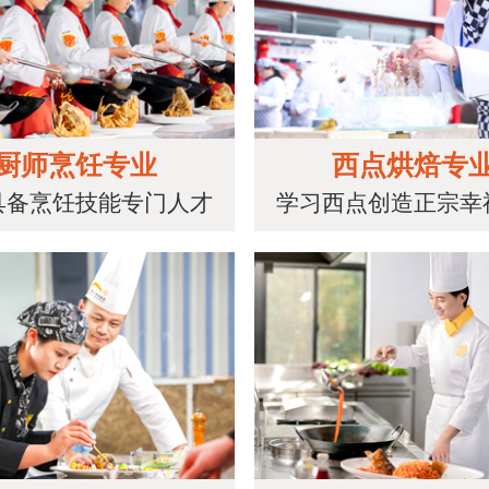
厨师烹饪专业
西点烘焙专
具备烹饪技能专门人才
学习西点创造正宗幸