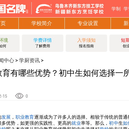
学制
学
首页
学校简介
专业设置
新
环境
学费详情
入学须知
短
如何
了解费用
报名指南
创
闻中心
学厨资讯
>
>
教育有哪些优势？初中生如何选择一
2-15
0
的
发展
，
职业教育
逐渐成为了许多人的选择。相较于传统的普通
很多优势，如更强的实践性、更高的
就业
率等。那么，
初中
生
如