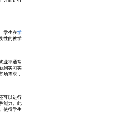
个方面进行
。学生在
学
践性的教学
就业率通常
触到实习实
市场需求，
还可以进行
手能力。此
，使得学生