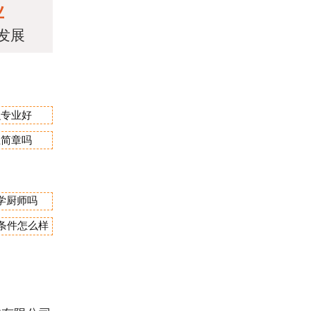
业
发展
么专业好
生简章吗
学厨师吗
宿条件怎么样