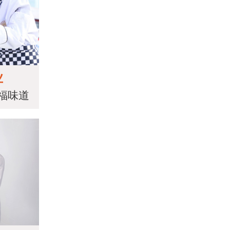
业
福味道