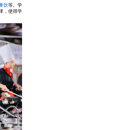
餐饮
等。学
择，使得学