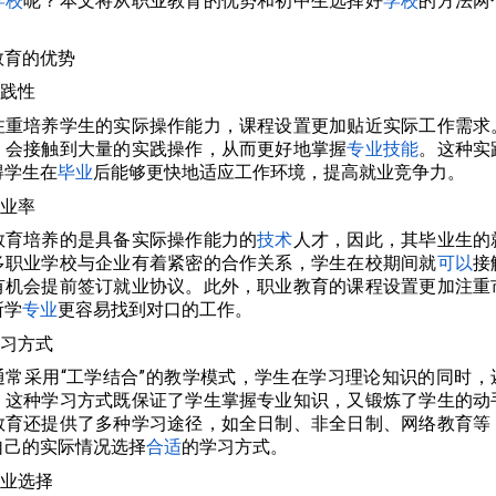
学校
呢？本文将从职业教育的优势和初中生选择好
学校
的方法两
教育的优势
实践性
注重培养学生的实际操作能力，课程设置更加贴近实际工作需求
，会接触到大量的实践操作，从而更好地掌握
专业技能
。这种实
得学生在
毕业
后能够更快地适应工作环境，提高就业竞争力。
就业率
教育培养的是具备实际操作能力的
技术
人才，因此，其毕业生的
多职业学校与企业有着紧密的合作关系，学生在校期间就
可以
接
有机会提前签订就业协议。此外，职业教育的课程设置更加注重
所学
专业
更容易找到对口的工作。
学习方式
通常采用“工学结合”的教学模式，学生在学习理论知识的同时，
。这种学习方式既保证了学生掌握专业知识，又锻炼了学生的动
教育还提供了多种学习途径，如全日制、非全日制、网络教育等
自己的实际情况选择
合适
的学习方式。
专业选择