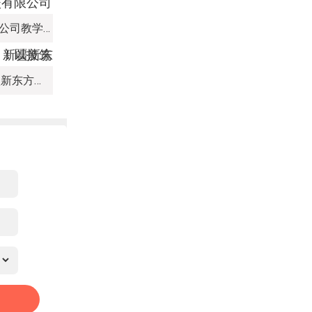
新疆新东方烹饪培训学校有限公司教学管理制度
热血赛场，迎 “篮” 而上｜新疆新东方烹饪学校篮球赛进行中！以技筑梦，乐享青春