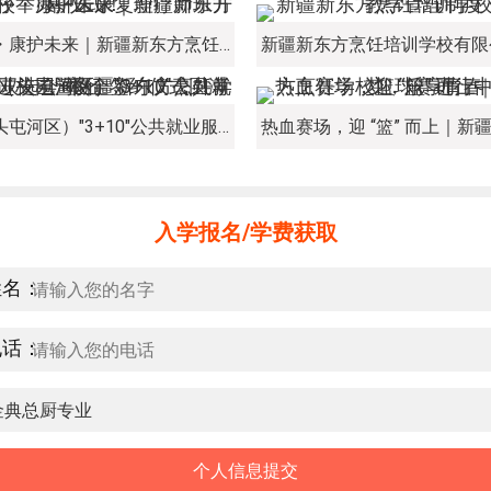
新程启序・康护未来｜新疆新东方烹饪学校举办中医康复理疗师班开幕仪式！
经开区（头屯河区）"3+10"公共就业服务进校园暨新疆新东方烹饪学校人才双选会+校企签约仪式圆满举行
入学报名/学费获取
姓名：
电话：