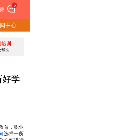
5
费
闻中心
期培训
业帮扶
所好学
教育，职业
何
选择一所