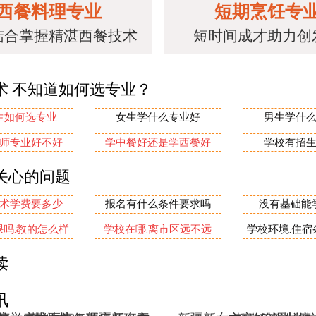
西餐料理专业
短期烹饪专
结合掌握精湛西餐技术
短时间成才助力创
术 不知道如何选专业？
生如何选专业
女生学什么专业好
男生学什
师专业好不好
学中餐好还是学西餐好
学校有招
关心的问题
术学费要多少
报名有什么条件要求吗
没有基础能
吗.教的怎么样
学校在哪.离市区远不远
学校环境.住
读
讯