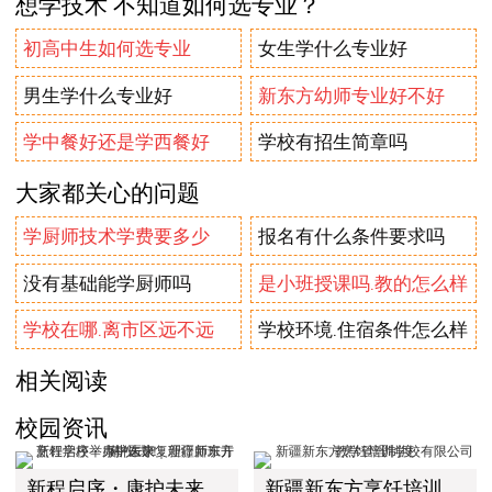
想学技术 不知道如何选专业？
初高中生如何选专业
女生学什么专业好
男生学什么专业好
新东方幼师专业好不好
学中餐好还是学西餐好
学校有招生简章吗
大家都关心的问题
学厨师技术学费要多少
报名有什么条件要求吗
没有基础能学厨师吗
是小班授课吗.教的怎么样
学校在哪.离市区远不远
学校环境.住宿条件怎么样
相关阅读
校园资讯
新程启序・康护未来｜新疆新东方烹饪学校举办中医康复理疗师班开幕仪式！
新疆新东方烹饪培训学校有限公司教学管理制度