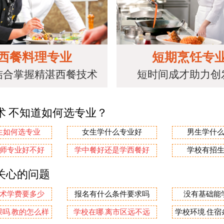
西餐料理专业
短期烹饪专
结合掌握精湛西餐技术
短时间成才助力创
术 不知道如何选专业？
生如何选专业
女生学什么专业好
男生学什
师专业好不好
学中餐好还是学西餐好
学校有招
关心的问题
术学费要多少
报名有什么条件要求吗
没有基础能
吗.教的怎么样
学校在哪.离市区远不远
学校环境.住