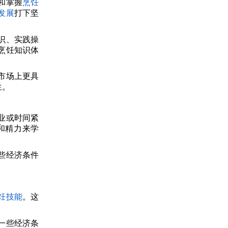
和掌握
烹饪
发展
打下坚
识、实践操
烹饪知识体
市场上更具
生。
业或时间紧
和精力来学
些经济条件
饪技能
。这
一些经济条