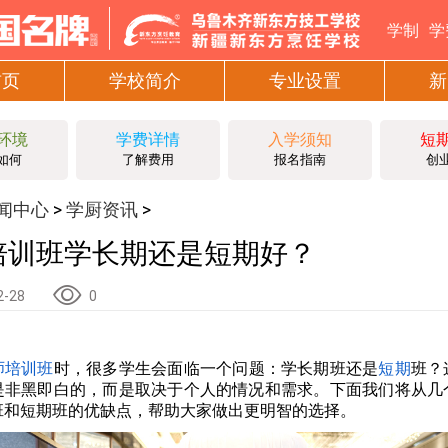
学制
学
首页
学校简介
专业设置
新
环境
学费详情
入学须知
短
如何
了解费用
报名指南
创
闻中心
学厨资讯
>
>
培训班学长期还是短期好？
2-28
0
师培训班
时，很多学生会面临一个问题：学长期班还是
短期
班？
是非黑即白的，而是取决于个人的情况和需求。下面我们将从几
班和短期班的优缺点，帮助大家做出更明智的选择。