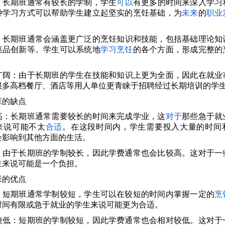
：长期班通常有较长的学制，学生
可以
有更多的时间来深入学习
种学习方式可以帮助学生建立起坚实的烹饪基础，为
未来
的
职业
。
：长期班通常会涵盖更广泛的烹饪知识和技能，包括基础理论知
菜品创新等。学生可以系统地
学习烹饪
的各个方面，形成完整的
广阔：由于长期班的学生在技能和知识上更为全面，因此在就业
很多高档餐厅、酒店等用人单位更青睐于招聘经过长期培训的学
班的缺点
高：长期班通常需要较长的时间来完成学业，这
对于
那些急于就
来说可能不太
合适
。在这段时间内，学生需要投入大量的时间
会影响到其他方面的生活。
：由于长期班的学制较长，因此学费通常也会比较高。这对于一
生来说可能是一个负担。
班的优点
：短期班通常学制较短，学生可以在较短的时间内掌握一定的
烹
时间有限或急于就业的学生来说可能更为合适。
较低：短期班的学制较短，因此学费通常也会相对较低。这对于