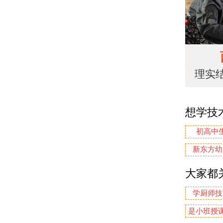
理实
想学技
初高中
新东方幼
大家都
学厨师技
是小班授课