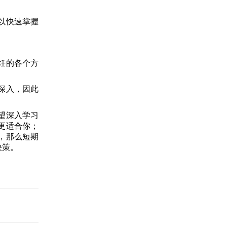
以快速掌握
饪的各个方
深入，因此
望深入学习
更适合你；
，那么短期
决策。