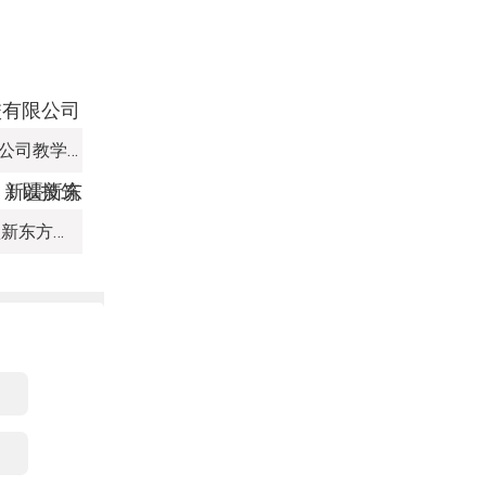
新疆新东方烹饪培训学校有限公司教学管理制度
热血赛场，迎 “篮” 而上｜新疆新东方烹饪学校篮球赛进行中！以技筑梦，乐享青春