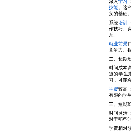
深入
学习
技能
。这
实的基础
系统
培训
作技巧、
系。
就业
前景
竞争力。
二、长期
时间成本
迫的学生
习，可能
学费
较高
有限的学
三、短期
时间灵活
对于那些
学费相对