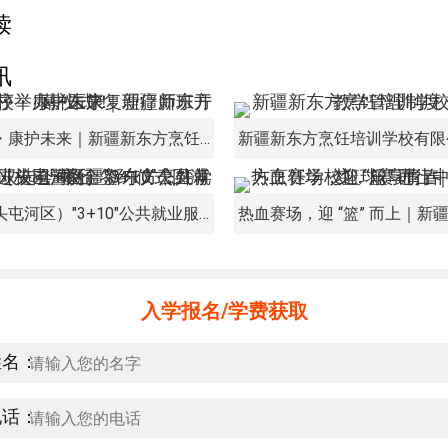
读
讯
新程启序・康护未来｜新疆新东方烹饪学校举办中医康复理疗师班开幕仪式！
经开区（头屯河区）"3+10"公共就业服务进校园暨新疆新东方烹饪学校人才双选会+校企签约仪式圆满举行
入学报名/学费获取
姓名：
电话：