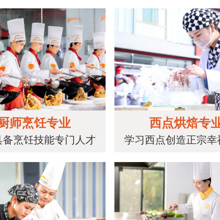
厨师烹饪专业
西点烘焙专
具备烹饪技能专门人才
学习西点创造正宗幸