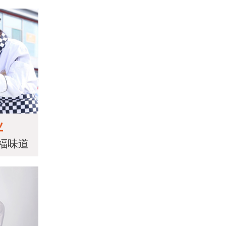
业
福味道