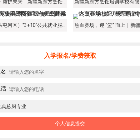
新程启序・康护未来｜新疆新东方烹饪学校举办中医康复理疗师班开幕仪式！
经开区（头屯河区）"3+10"公共就业服务进校园暨新疆新东方烹饪学校人才双选会+校企签约仪式圆满举行
入学报名/学费获取
姓名：
电话：