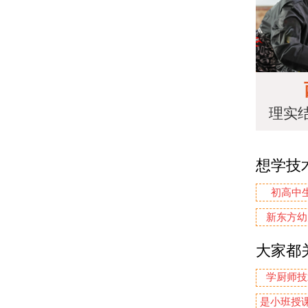
理实
想学技
初高中
新东方幼
大家都
学厨师技
是小班授课