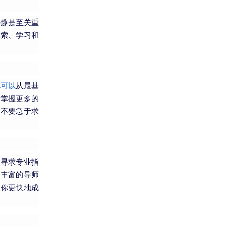
兴趣是至关重
探索、学习和
你
可以
从最基
渐掌握更多的
，不要急于求
，寻求专业指
验丰富的导师
助你更快地成
。