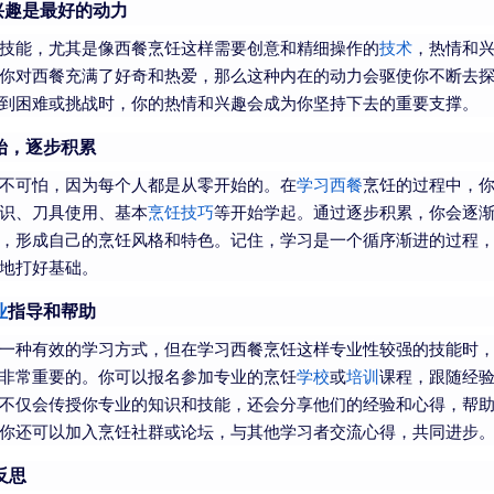
兴趣是最好的动力
技能，尤其是像西餐烹饪这样需要创意和精细操作的
技术
，热情和
你对西餐充满了好奇和热爱，那么这种内在的动力会驱使你不断去
到困难或挑战时，你的热情和兴趣会成为你坚持下去的重要支撑。
始，逐步积累
不可怕，因为每个人都是从零开始的。在
学习西餐
烹饪的过程中，
识、刀具使用、基本
烹饪技巧
等开始学起。通过逐步积累，你会逐
，形成自己的烹饪风格和特色。记住，学习是一个循序渐进的过程
地打好基础。
业
指导和帮助
一种有效的学习方式，但在学习西餐烹饪这样专业性较强的技能时
非常重要的。你可以报名参加专业的烹饪
学校
或
培训
课程，跟随经
不仅会传授你专业的知识和技能，还会分享他们的经验和心得，帮
你还可以加入烹饪社群或论坛，与其他学习者交流心得，共同进步
反思