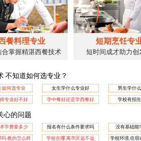
西餐料理专业
短期烹饪专
结合掌握精湛西餐技术
短时间成才助力创
术 不知道如何选专业？
生如何选专业
女生学什么专业好
男生学什
师专业好不好
学中餐好还是学西餐好
学校有招
关心的问题
术学费要多少
报名有什么条件要求吗
没有基础能
吗.教的怎么样
学校在哪.离市区远不远
学校环境.住