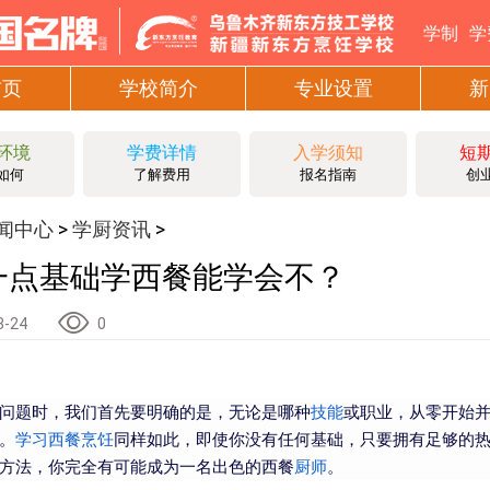
学制
学
首页
学校简介
专业设置
新
环境
学费详情
入学须知
短
如何
了解费用
报名指南
创
闻中心
学厨资讯
>
>
一点基础学西餐能学会不？
8-24
0
问题时，我们首先要明确的是，无论是哪种
技能
或职业，从零开始
。
学习
西餐
烹饪
同样如此，即使你没有任何基础，只要拥有足够的
方法，你完全有可能成为一名出色的西餐
厨师
。