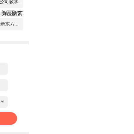
新疆新东方烹饪培训学校有限公司教学管理制度
热血赛场，迎 “篮” 而上｜新疆新东方烹饪学校篮球赛进行中！以技筑梦，乐享青春