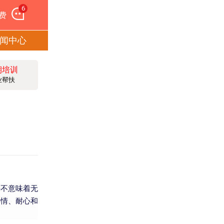
6
费
闻中心
期培训
业帮扶
并不意味着无
热情、耐心和