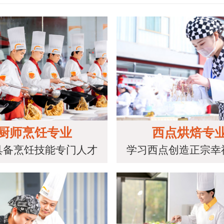
厨师烹饪专业
西点烘焙专
具备烹饪技能专门人才
学习西点创造正宗幸