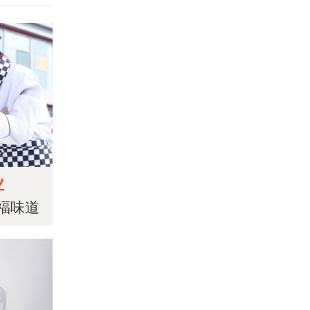
业
福味道