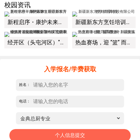
校园资讯
新程启序・康护未来｜新疆新东方烹饪学校举办中医康复理疗师班开幕仪式！
新疆新东方烹饪培训学校有限公司教学管理制度
经开区（头屯河区）"3+10"公共就业服务进校园暨新疆新东方烹饪学校人才双选会+校企签约仪式圆满举行
热血赛场，迎 “篮” 而上｜新疆新东方烹饪学校篮球赛进行中！以技筑梦，乐享青春
入学报名/学费获取
姓名：
电话：