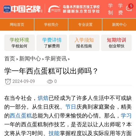
学
学
5
制
费
网站首页
学校简介
专业设置
新闻中心
学校环境
学费详情
入学须知
短期培训
学校如何
了解费用
报名指南
创业帮扶
首页
新闻中心
学厨资讯
>
>
>
学一年西点蛋糕可以出师吗？
2024-09-09
0
在当今社会，
烘焙
已经成为了许多人生活中不可或缺
的一部分。从生日庆祝、
节日
庆典到家庭聚会，精美
的
西点
蛋糕
总能为人们带来愉悦的心情。那么，
学习
一年的西点蛋糕制作技艺，是否足以让人出师呢？本
文将从学习时间、
技能
掌握程度以及实际应用等方面