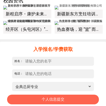
校园资讯
新程启序・康护未来｜新疆新东方烹饪学校举办中医康复理疗师班开幕仪式！
新疆新东方烹饪培训学校有限公司教学管理制度
经开区（头屯河区）"3+10"公共就业服务进校园暨新疆新东方烹饪学校人才双选会+校企签约仪式圆满举行
热血赛场，迎 “篮” 而上｜新疆新东方烹饪学校篮球赛进行中！以技筑梦，乐享青春
入学报名/学费获取
姓名：
电话：