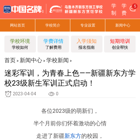
学
学
5
制
费
网站首页
学校简介
专业设置
新闻中心
学校环境
学费详情
入学须知
短期培训
学校如何
了解费用
报名指南
创业帮扶
首页
新闻中心
学校新闻
>
>
>
迷彩军训，为青春上色——新疆新东方学
校23级新生军训正式启动！
2023-04-04
0
各位2023级的萌新们，
半个月前你们怀着激动的心情
走进了新疆
新东方
的校园，