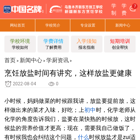
学
学
7
制
费
网站首页
学校简介
专业设置
新闻中心
学校环境
学费详情
入学须知
短期培训
学校如何
了解费用
报名指南
创业帮扶
首页
新闻中心
学厨资讯
>
>
>
烹饪放盐时间有讲究，这样放盐更健康
2022-08-04
0
小时候，妈妈做菜的时候跟我讲，放盐要提前放，这
样做出来的菜才入味，好吃；上
初中
时，化学老师从
化学的角度告诉我们，盐要在菜快熟的时候放，这时
候盐的营养价值才更高；现在，需要我自己做饭了，
有时候我也会纠结这个问题，
什么
时候放盐才是zui适