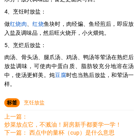
4、烹饪时放盐：
做
红烧肉
、
红烧
鱼块时，肉经煸、鱼经煎后，即应放
入盐及调味品，然后旺火烧开，小火煨炖。
5、烹烂后放盐：
肉汤、骨头汤、腿爪汤、鸡汤、鸭汤等荤汤在熟烂后
放盐调味，可使肉中蛋白质、脂肪较充分地溶在汤
中，使汤更鲜美。炖
豆腐
时也当熟后放盐，和荤汤一
样。
标签
烹饪放盐
上一篇：
炒菜放点它，不溅油！厨房新手都要学一学！
下一篇：
西点中的量杯（cup）是什么意思