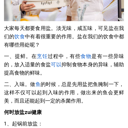
大家每天都要食用盐。淡无味，咸五味，可见盐在我
们的
饮食
中有着很重要的作用。盐在我们的饮食中都
有哪些用处呢？
一、提鲜。在
烹饪
过程中，有些
食物
是有一些异味
的，放入适量的食盐
可以
抑制食物本身的异味，辅助
提高食物的鲜味。
二、入味。做
鱼
的时候，总是先用盐把鱼腌制一下，
这样不仅可以起到入味的作用，做出来的鱼会更鲜
美，而且还能起到一定的杀菌作用。
何时放盐zui健康
1、起锅前放盐：