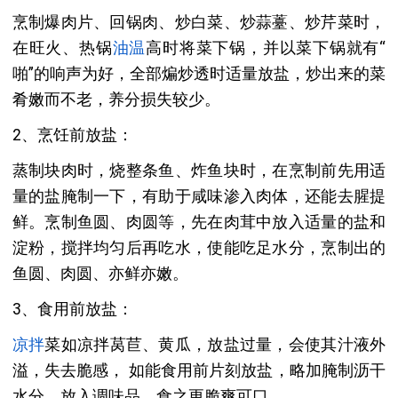
烹制爆肉片、回锅肉、炒白菜、炒蒜薹、炒芹菜时，
在旺火、热锅
油温
高时将菜下锅，并以菜下锅就有“
啪”的响声为好，全部煸炒透时适量放盐，炒出来的菜
肴嫩而不老，养分损失较少。
2、烹饪前放盐：
蒸制块肉时，烧整条鱼、炸鱼块时，在烹制前先用适
量的盐腌制一下，有助于咸味渗入肉体，还能去腥提
鲜。烹制鱼圆、肉圆等，先在肉茸中放入适量的盐和
淀粉，搅拌均匀后再吃水，使能吃足水分，烹制出的
鱼圆、肉圆、亦鲜亦嫩。
3、食用前放盐：
凉拌
菜如凉拌莴苣、黄瓜，放盐过量，会使其汁液外
溢，失去脆感， 如能食用前片刻放盐，略加腌制沥干
水分，放入调味品，食之更脆爽可口。