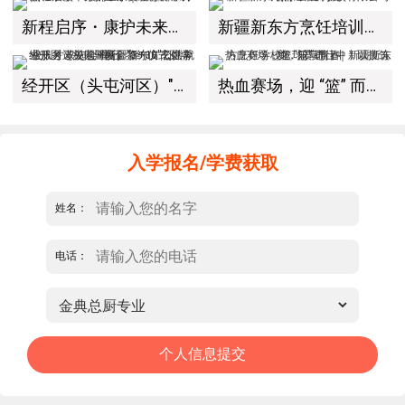
新程启序・康护未来｜新疆新东方烹饪学校举办中医康复理疗师班开幕仪式！
新疆新东方烹饪培训学校有限公司教学管理制度
经开区（头屯河区）"3+10"公共就业服务进校园暨新疆新东方烹饪学校人才双选会+校企签约仪式圆满举行
热血赛场，迎 “篮” 而上｜新疆新东方烹饪学校篮球赛进行中！以技筑梦，乐享青春
入学报名/学费获取
姓名：
电话：