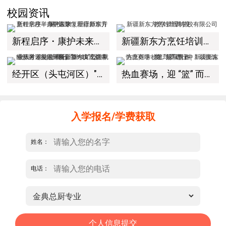
校园资讯
新程启序・康护未来｜新疆新东方烹饪学校举办中医康复理疗师班开幕仪式！
新疆新东方烹饪培训学校有限公司教学管理制度
经开区（头屯河区）"3+10"公共就业服务进校园暨新疆新东方烹饪学校人才双选会+校企签约仪式圆满举行
热血赛场，迎 “篮” 而上｜新疆新东方烹饪学校篮球赛进行中！以技筑梦，乐享青春
入学报名/学费获取
姓名：
电话：