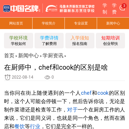
学
学
3
制
费
网站首页
学校简介
专业设置
新闻中心
学校环境
学费详情
入学须知
短期培训
学校如何
了解费用
报名指南
创业帮扶
首页
新闻中心
学厨资讯
>
>
>
在厨师中，chef和cook的区别是啥
2022-08-14
0
当你问在街上随便遇到的一个人
chef
和
cook
的区别
时，这个人可能会停顿一下，然后告诉你说，无论是
制作菜谱还是检查等工作，
对于
一个在厨房工作的人
来说，它们是同义词，也就是同一个角色，然而在酒
店和
餐饮
等
行业
，它们是完全不一样的。