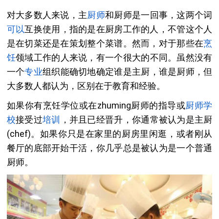
对大多数人来说，主
厨师
和厨师是一回事，这两个词
可以
互换使用，指的是在厨房工作的人，不管这个人
是在切菜还是在策划整个菜谱。然而，对于那些在
烹
饪
领域工作的人来说，有一个很大的不同。虽然没有
一个
专业
组织能确切地确定谁是主厨，谁是厨师，但
大多数人都认为，区别在于教育和经验。
如果你有烹饪学位或在zhuming厨师的指导或
厨师学
校
接受过
培训
，并且已经晋升，你通常被认为是主厨
(chef)。如果你只是在家里的厨房里闲逛，或者刚从
餐厅的底部开始干活，你几乎总是被认为是一个普通
厨师。