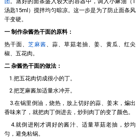
团
。蒸好的面条盛入较大的容器中，调入小麻油（1
汤匙15ml）搅拌均匀晾凉。这一步是为了防止面条风
干变硬。
一 制作杂酱热干面的原料：
热干面、
芝麻
酱
、蒜、草菇老抽、姜、黄瓜、红尖
椒、五花肉。
二 杂酱热干面的做法：
1.把五花肉切成很小的丁。
2.把芝麻酱加适量水冲开。
3.在锅里倒油，烧热，放上切好的蒜、姜末，煸出
香味来了，就把肉丁倒进去，炒到肉丁的变了颜色。
4.就倒进刚才调好的酱汁、适量草菇老抽，炒均
匀，避免粘锅。