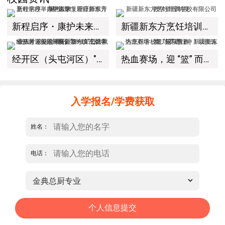
新程启序・康护未来｜新疆新东方烹饪学校举办中医康复理疗师班开幕仪式！
新疆新东方烹饪培训学校有限公司教学管理制度
经开区（头屯河区）"3+10"公共就业服务进校园暨新疆新东方烹饪学校人才双选会+校企签约仪式圆满举行
热血赛场，迎 “篮” 而上｜新疆新东方烹饪学校篮球赛进行中！以技筑梦，乐享青春
入学报名/学费获取
姓名：
电话：