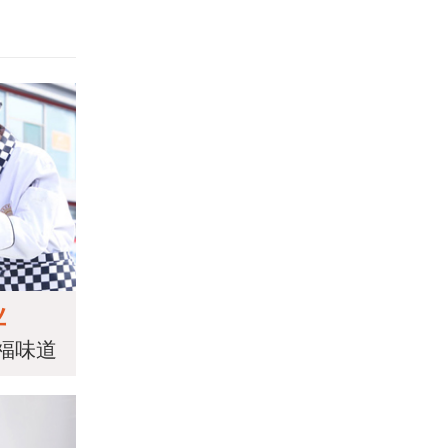
业
福味道