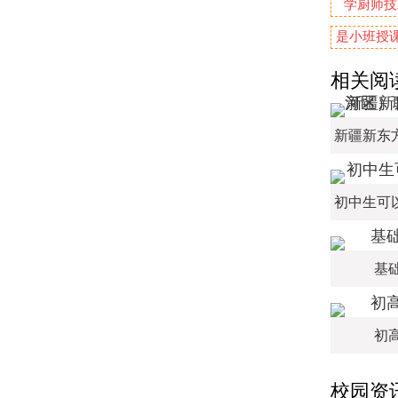
学厨师技
是小班授课
相关阅
基
初
校园资