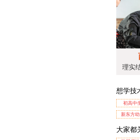
理实
想学技
初高中
新东方幼
大家都