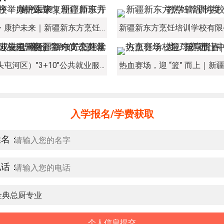
新程启序・康护未来｜新疆新东方烹饪学校举办中医康复理疗师班开幕仪式！
经开区（头屯河区）"3+10"公共就业服务进校园暨新疆新东方烹饪学校人才双选会+校企签约仪式圆满举行
入学报名/学费获取
姓名：
电话：