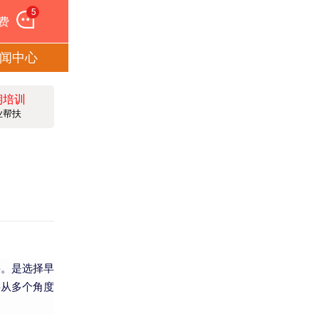
5
费
闻中心
期培训
业帮扶
要。是选择早
将从多个角度