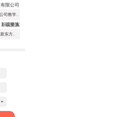
新疆新东方烹饪培训学校有限公司教学管理制度
热血赛场，迎 “篮” 而上｜新疆新东方烹饪学校篮球赛进行中！以技筑梦，乐享青春