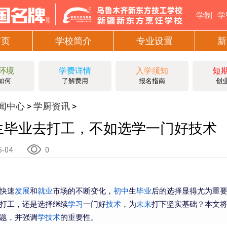
学制
学
首页
学校简介
专业设置
新
环境
学费详情
入学须知
短
如何
了解费用
报名指南
创
闻中心
学厨资讯
>
>
生毕业去打工，不如选学一门好技术
5-04
0
快速
发展
和
就业
市场的不断变化，
初中
生
毕业
后的选择显得尤为重
打工，还是选择继续
学习
一门好
技术
，为
未来
打下坚实基础？本文
题，并强调
学技术
的重要性。