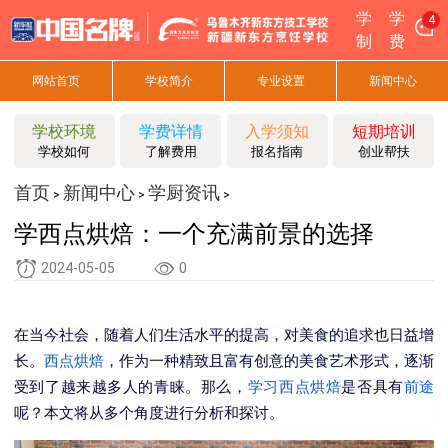
学
学
4
制
费
网站首页
学校简介
专业设置
新闻中心
学校环境
学费详情
入学须知
短期培训
学校如何
了解费用
报名指南
创业帮扶
首页
新闻中心
学厨资讯
>
>
>
学西点烘焙：一个充满前景的选择
2024-05-05
0
在当今社会，随着人们生活水平的提高，对美食的追求也日益增
长。
西点烘焙
，作为一种精致且富有创意的美食艺术形式，逐渐
受到了越来越多人的青睐。那么，
学习
西点
烘焙
是否具有
前途
呢？本文将从多个角度进行分析和探讨。