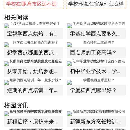
学校在哪.离市区远不远
学校环境.住宿条件怎么样
相关阅读
宝妈学西点烘焙，有哪些好处？
零基础学西点要多久才能学会？去哪里学？
想学西点哪里的西点培训好？
西点师的工资高吗？
从零开始，烘焙梦想启航：基础差如何高效学习烘焙并成功开店
初中毕业学技术，学什么好？西点怎么样？
短期的西点培训一年一般多少钱？
学蛋糕西点哪里好？
校园资讯
新程启序・康护未来｜新疆新东方烹饪学校举办中医康复理疗师班开幕仪式！
新疆新东方烹饪培训学校有限公司教学管理制度