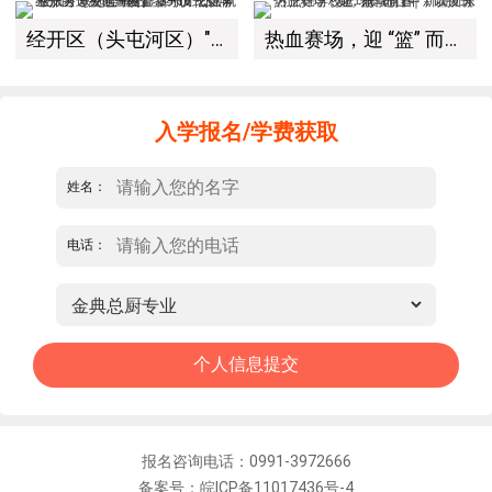
经开区（头屯河区）"3+10"公共就业服务进校园暨新疆新东方烹饪学校人才双选会+校企签约仪式圆满举行
热血赛场，迎 “篮” 而上｜新疆新东方烹饪学校篮球赛进行中！以技筑梦，乐享青春
入学报名/学费获取
姓名：
电话：
报名咨询电话：0991-3972666
备案号：皖ICP备11017436号-4