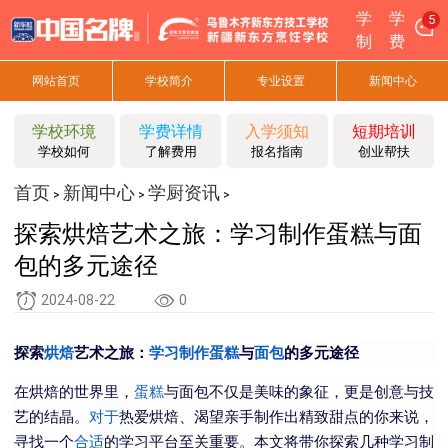
学
学
5
制
费
网站首页
学校简介
专业设置
新闻中心
学校环境
学费详情
入学须知
短期培训
学校如何
了解费用
报名指南
创业帮扶
首页
新闻中心
学厨资讯
>
>
>
探索烘焙艺术之旅：学习制作蛋糕与面
包的多元途径
2024-08-22
0
探索
烘焙
艺术之旅：
学习
制作蛋糕
与
面包
的多元途径
在烘焙的世界里，
蛋糕
与面包不仅是美味的象征，更是创意与技
艺的结晶。
对于
热爱烘焙、渴望亲手制作出精致甜点的你来说，
寻找一个
合适
的学习平台至关重要。本文将带你探索几种学习制