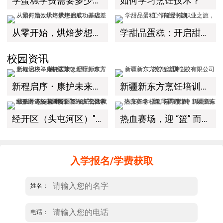
学蛋糕学费需要多少钱？
如何学习烹饪技术？
从零开始，烘焙梦想启航：基础差如何高效学习烘焙并成功开店
学甜品蛋糕：开启甜蜜职业之旅，工作前景可期
校园资讯
新程启序・康护未来｜新疆新东方烹饪学校举办中医康复理疗师班开幕仪式！
新疆新东方烹饪培训学校有限公司教学管理制度
经开区（头屯河区）"3+10"公共就业服务进校园暨新疆新东方烹饪学校人才双选会+校企签约仪式圆满举行
热血赛场，迎 “篮” 而上｜新疆新东方烹饪学校篮球赛进行中！以技筑梦，乐享青春
入学报名/学费获取
姓名：
电话：