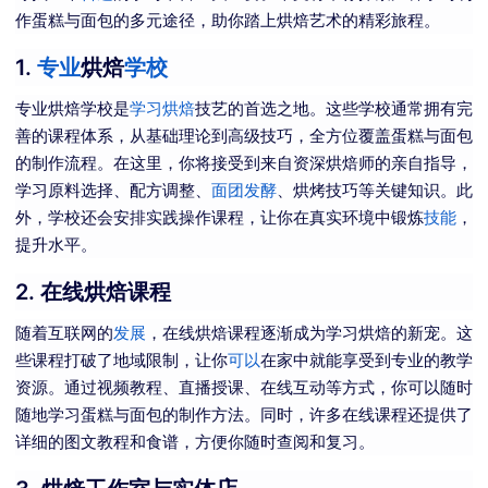
作蛋糕与面包的多元途径，助你踏上烘焙艺术的精彩旅程。
1.
专业
烘焙
学校
专业烘焙学校是
学习烘焙
技艺的首选之地。这些学校通常拥有完
善的课程体系，从基础理论到高级技巧，全方位覆盖蛋糕与面包
的制作流程。在这里，你将接受到来自资深烘焙师的亲自指导，
学习原料选择、配方调整、
面团
发酵
、烘烤技巧等关键知识。此
外，学校还会安排实践操作课程，让你在真实环境中锻炼
技能
，
提升水平。
2.
在线烘焙课程
随着互联网的
发展
，在线烘焙课程逐渐成为学习烘焙的新宠。这
些课程打破了地域限制，让你
可以
在家中就能享受到专业的教学
资源。通过视频教程、直播授课、在线互动等方式，你可以随时
随地学习蛋糕与面包的制作方法。同时，许多在线课程还提供了
详细的图文教程和食谱，方便你随时查阅和复习。