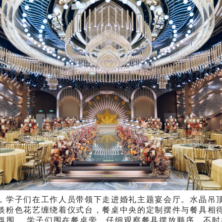
，学子们在工作人员带领下走进婚礼主题宴会厅。水晶吊
淡粉色花艺缠绕着仪式台，餐桌中央的定制摆件与餐具相
氛围。 学子们围在餐桌旁，仔细观察餐具摆放顺序，不时提问