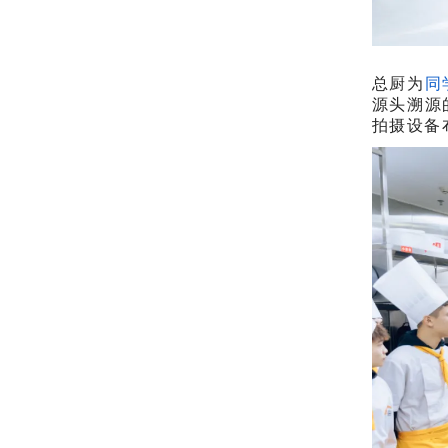
总厨为
同
源头溯源
拍摄设备