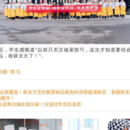
后，学生感慨道“以前只关注做菜技巧，这次才知道要结
品，收获太大了！”。
厨师
学习
，全品类覆盖！新东方烹饪教育精品面包特训营圆满收官，新疆新
能教学！
走进希尔顿欢朋后厨！沉浸式学烹饪真章