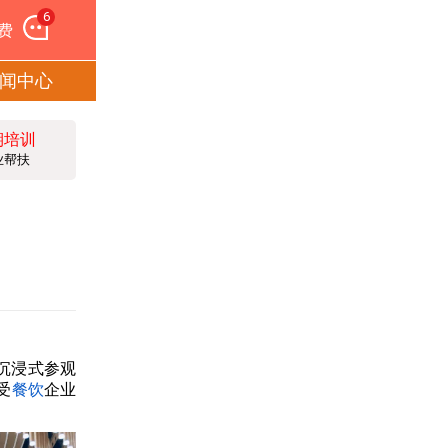
6
费
闻中心
期培训
业帮扶
沉浸式参观
受
餐饮
企业