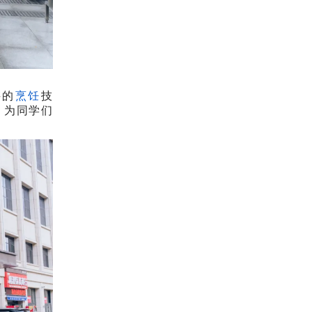
湛的
烹饪
技
，为同学们