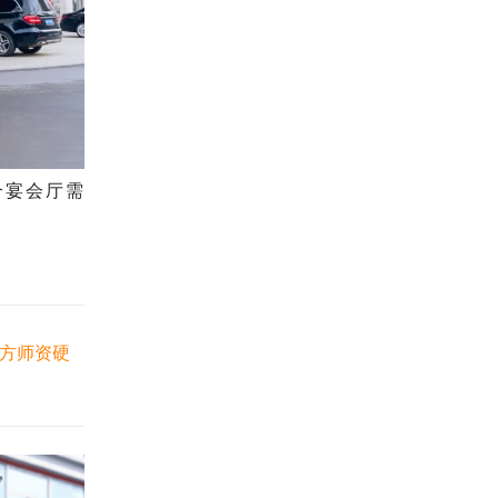
合宴会厅需
东方师资硬