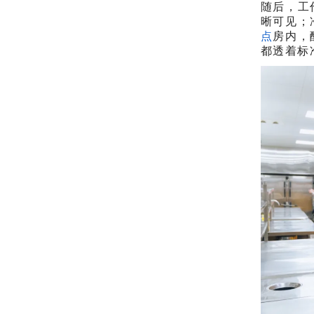
随后，工
晰可见；
点
房内，
都透着标