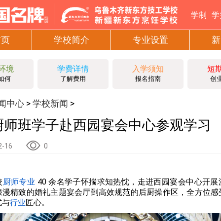
学制
学
首页
学校简介
专业设置
新
环境
学费详情
入学须知
短
如何
了解费用
报名指南
创
闻中心
学校新闻
>
>
厨师班学子赴西园宴会中心参观学习
2-16
0
校
厨师专业
40 余名学子怀揣求知热忱，走进西园宴会中心开展
浪漫精致的婚礼主题宴会厅到高效规范的后厨操作区，全方位感
式与
行业
匠心。