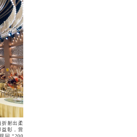
顶折射出柔
得益彰，营
 “200