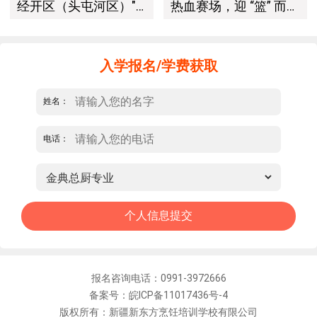
经开区（头屯河区）"3+10"公共就业服务进校园暨新疆新东方烹饪学校人才双选会+校企签约仪式圆满举行
热血赛场，迎 “篮” 而上｜新疆新东方烹饪学校篮球赛进行中！以技筑梦，乐享青春
入学报名/学费获取
姓名：
电话：
报名咨询电话：0991-3972666
备案号：皖ICP备11017436号-4
版权所有：新疆新东方烹饪培训学校有限公司