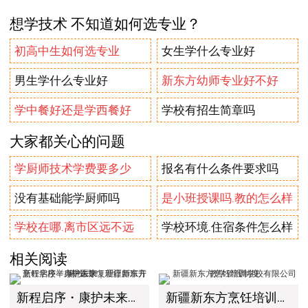
想学技术 不知道如何选专业？
初高中生如何选专业
女生学什么专业好
男生学什么专业好
新东方幼师专业好不好
学中餐好还是学西餐好
学校有招生简章吗
大家都关心的问题
学厨师技术学费要多少
报名有什么条件要求吗
没有基础能学厨师吗
是小班授课吗.教的怎么样
学校在哪.离市区远不远
学校环境.住宿条件怎么样
相关阅读
新程启序・康护未来｜新疆新东方烹饪学校举办中医康复理疗师班开幕仪式！
新疆新东方烹饪培训学校有限公司教学管理制度