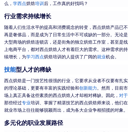
么，
学西点
烘焙
培训
后，工作真的好找吗？
行业需求持续增长
随着人们生活水平的提高和消费观念的转变，西点烘焙产品已不
再是奢侈品，而是成为了日常生活中不可或缺的一部分。无论是
大型商场的烘焙连锁店，还是街角的独立烘焙工作室，甚至是线
上电商平台，都对西点烘焙人才有着巨大的需求。这种需求的持
续增长，为
学习西点
烘焙培训的人提供了广阔的
就业
机会。
技能
型人才的稀缺
西点烘焙是一门技艺性很强的行业，它要求从业者不仅要有扎实
的理论基础，更要有丰富的实践经验和
创新能力
。然而，目前市
场上真正具备这些素质的西点烘焙人才却相对稀缺。因此，
对于
那些经过
专业
培训、掌握了精湛技艺的西点烘焙师来说，他们在
就业市场上往往能够脱颖而出，成为各大企业争相招揽的对象。
多元化的职业发展路径