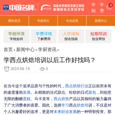
学
学
4
制
费
网站首页
学校简介
专业设置
新闻中心
学校环境
学费详情
入学须知
短期培训
学校如何
了解费用
报名指南
创业帮扶
首页
新闻中心
学厨资讯
>
>
>
学西点烘焙培训以后工作好找吗？
2024-08-14
0
在当今这个追求品质与个性的时代，
西点烘焙
行业
正以前所未有
的速度蓬勃
发展
。从精致的法式甜点、松软的日式
面包
，到创意
无限的翻糖
蛋糕
、马卡龙等，
西点
烘焙
产品以其独特的魅力赢得
了广大消费者的喜爱。因此，选择
学习
西点
烘焙培
训，不仅是对
个人兴趣爱好的追求，更是对
未来
职业发展
的一种明智投资。那