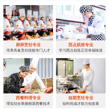
厨师烹饪专业
西点烘焙专业
培养具备烹饪技能专门人才
学习西点创造正宗幸福味道
西餐料理专业
短期烹饪专业
理实结合掌握精湛西餐技术
短时间成才助力创发展