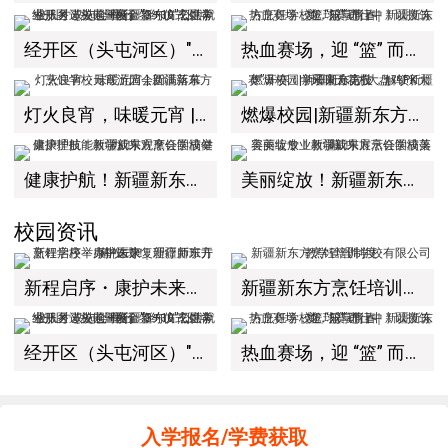
经开区（头屯河区）"3+10"公共就业服务进校园暨新疆新东方烹饪学校人才双选会+校企签约仪式圆满举行
热血赛场，迎 “篮” 而上｜新疆新东方烹饪学校篮球赛进行中！以技筑梦，乐享青春
灯火良宵，味暖元宵 | 新疆新东方烹饪学校元宵游园会圆满落幕
燃爆校园|新疆新东方“大盘鸡PK大赛”开赛！学子同台竞技，解锁新疆风味天花板
健康护航！新疆新东方烹饪学校健康护理技能教学成果观摩会圆满举办！
美丽绽放！新疆新东方烹饪学校美容美妆专业教学成果展示会圆满落幕！
校园资讯
新程启序・康护未来｜新疆新东方烹饪学校举办中医康复理疗师班开幕仪式！
新疆新东方烹饪培训学校有限公司教学管理制度
经开区（头屯河区）"3+10"公共就业服务进校园暨新疆新东方烹饪学校人才双选会+校企签约仪式圆满举行
热血赛场，迎 “篮” 而上｜新疆新东方烹饪学校篮球赛进行中！以技筑梦，乐享青春
入学报名/学费获取