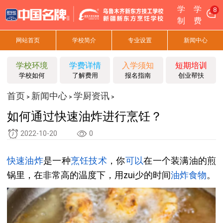
学
学
8
制
费
网站首页
学校简介
专业设置
新闻中心
学校环境
学费详情
入学须知
短期培训
学校如何
了解费用
报名指南
创业帮扶
首页
新闻中心
学厨资讯
>
>
>
如何通过快速油炸进行烹饪？
2022-10-20
0
快速油炸
是一种
烹饪技术
，你
可以
在一个装满油的煎
锅里，在非常高的温度下，用zui少的时间
油炸食物
。