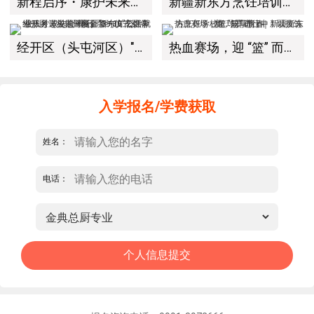
新程启序・康护未来｜新疆新东方烹饪学校举办中医康复理疗师班开幕仪式！
新疆新东方烹饪培训学校有限公司教学管理制度
经开区（头屯河区）"3+10"公共就业服务进校园暨新疆新东方烹饪学校人才双选会+校企签约仪式圆满举行
热血赛场，迎 “篮” 而上｜新疆新东方烹饪学校篮球赛进行中！以技筑梦，乐享青春
入学报名/学费获取
姓名：
电话：