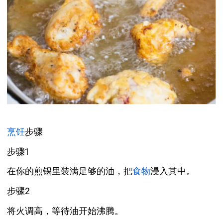
烹饪
步骤
步骤1
在你的煎锅里装满足够的油，把
食物
浸入其中。
步骤2
将火调高，等待油开始沸腾。