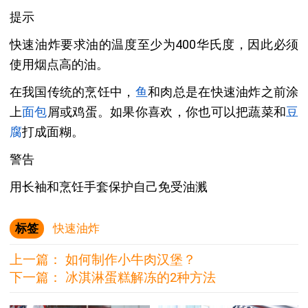
提示
快速油炸要求油的温度至少为400华氏度，因此必须
使用烟点高的油。
在我国传统的烹饪中，
鱼
和肉总是在快速油炸之前涂
上
面包
屑或鸡蛋。如果你喜欢，你也可以把蔬菜和
豆
腐
打成面糊。
警告
用长袖和烹饪手套保护自己免受油溅
标签
快速油炸
上一篇：
如何制作小牛肉汉堡？
下一篇：
冰淇淋蛋糕解冻的2种方法