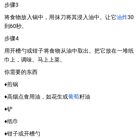
步骤3
将食物放入锅中，用抹刀将其浸入油中。让它
油炸
30
到60秒。
步骤4
用开槽勺或钳子将食物从油中取出。把它放在一堆纸
巾上，调味。马上上菜。
你需要的东西
♦煎锅
♦高烟点食用油，如花生或
葡萄
籽油
♦铲
♦纸巾
♦钳子或开槽勺