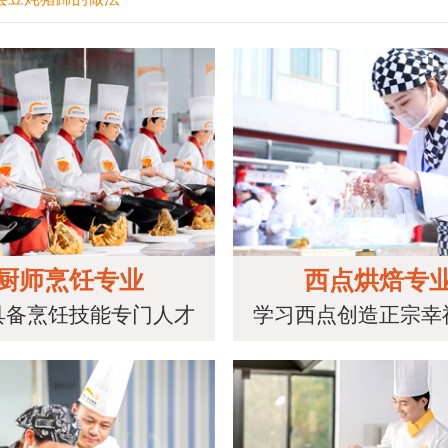
厨师烹饪专业
西点烘焙专
具备烹饪技能专门人才
学习西点创造正宗幸