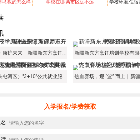
吗.教的怎么样
学校在哪.离市区远不远
学校环境.住
读
讯
新程启序・康护未来｜新疆新东方烹饪学校举办中医康复理疗师班开幕仪式！
经开区（头屯河区）"3+10"公共就业服务进校园暨新疆新东方烹饪学校人才双选会+校企签约仪式圆满举行
入学报名/学费获取
姓名：
电话：