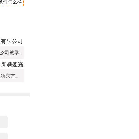
宿条件怎么样
新疆新东方烹饪培训学校有限公司教学管理制度
热血赛场，迎 “篮” 而上｜新疆新东方烹饪学校篮球赛进行中！以技筑梦，乐享青春