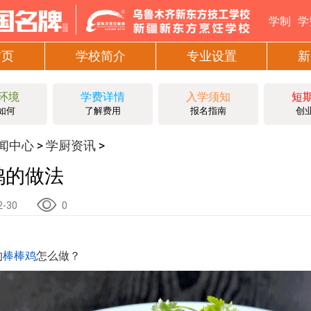
学制
学
首页
学校简介
专业设置
新
环境
学费详情
入学须知
短
如何
了解费用
报名指南
创
闻中心
学厨资讯
>
>
鸡的做法
2-30
0
的
棒棒鸡
怎么做？