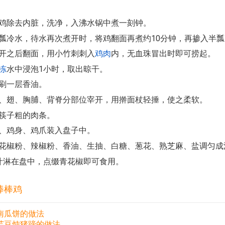
黄鸡除去内脏，洗净，入沸水锅中煮一刻钟。
半瓢冷水，待水再次煮开时，将鸡翻面再煮约10分钟，再掺入半
烧开之后翻面，用小竹刺刺入
鸡肉
内，无血珠冒出时即可捞起。
冻
水中浸泡1小时，取出晾干。
上刷一层香油。
颈、翅、胸脯、背脊分部位宰开，用擀面杖轻捶，使之柔软。
成筷子粗的肉条。
头、鸡身、鸡爪装入盘子中。
、花椒粉、辣椒粉、香油、生抽、白糖、葱花、熟芝麻、盐调匀成
味汁淋在盘中，点缀青花椒即可食用。
棒棒鸡
南瓜饼的做法
芸豆炖猪蹄的做法