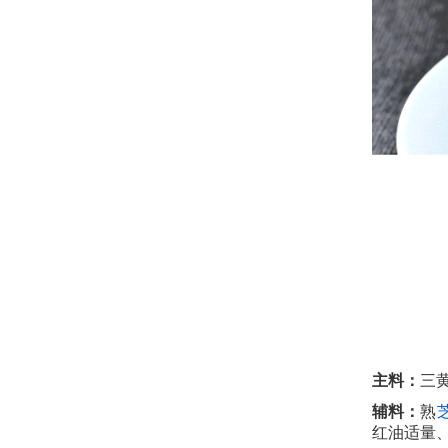
主料：
三
辅料：
熟
红油适量