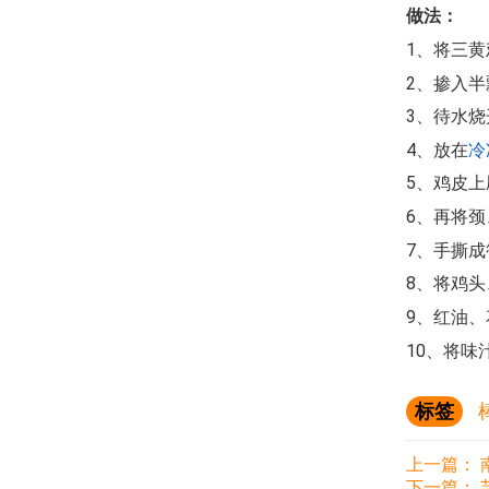
做法：
1、将三
2、掺入
3、待水
4、放在
冷
5、鸡皮
6、再将
7、手撕
8、将鸡
9、红油
10、将
标签
上一篇：
下一篇：