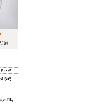
业
发展
么专业好
生简章吗
学厨师吗