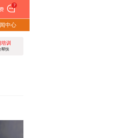
7
费
闻中心
期培训
业帮扶