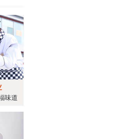
业
福味道