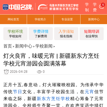
学
学
8
制
费
网站首页
学校简介
专业设置
新闻中心
学校环境
学费详情
入学须知
短期培训
学校如何
了解费用
报名指南
创业帮扶
首页
新闻中心
学校新闻
>
>
>
灯火良宵，味暖元宵 | 新疆新东方烹饪
学校元宵游园会圆满落幕
2026-04-28
0
正月十五,春意动，灯火璀璨映校园。为传承中华
传统
节日
文化，丰富学子校园生活，在
元宵
佳节
来临之际，新疆
新东方烹饪
学校
精心筹备了元宵
游园会。全校师生齐聚一堂，在欢声笑语中猜灯