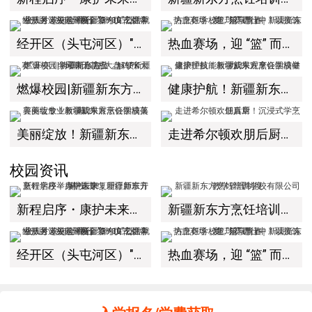
经开区（头屯河区）"3+10"公共就业服务进校园暨新疆新东方烹饪学校人才双选会+校企签约仪式圆满举行
热血赛场，迎 “篮” 而上｜新疆新东方烹饪学校篮球赛进行中！以技筑梦，乐享青春
燃爆校园|新疆新东方“大盘鸡PK大赛”开赛！学子同台竞技，解锁新疆风味天花板
健康护航！新疆新东方烹饪学校健康护理技能教学成果观摩会圆满举办！
美丽绽放！新疆新东方烹饪学校美容美妆专业教学成果展示会圆满落幕！
走进希尔顿欢朋后厨！沉浸式学烹饪真章
校园资讯
新程启序・康护未来｜新疆新东方烹饪学校举办中医康复理疗师班开幕仪式！
新疆新东方烹饪培训学校有限公司教学管理制度
经开区（头屯河区）"3+10"公共就业服务进校园暨新疆新东方烹饪学校人才双选会+校企签约仪式圆满举行
热血赛场，迎 “篮” 而上｜新疆新东方烹饪学校篮球赛进行中！以技筑梦，乐享青春