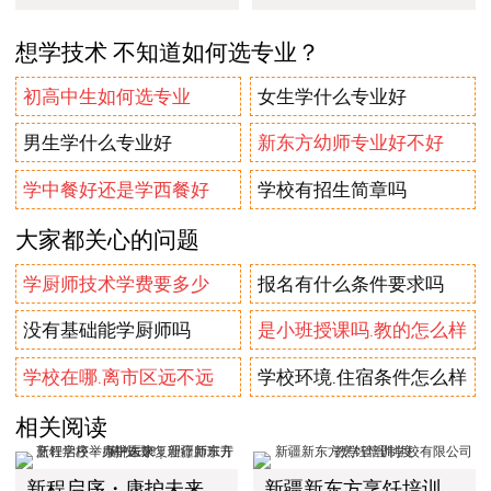
想学技术 不知道如何选专业？
初高中生如何选专业
女生学什么专业好
男生学什么专业好
新东方幼师专业好不好
学中餐好还是学西餐好
学校有招生简章吗
大家都关心的问题
学厨师技术学费要多少
报名有什么条件要求吗
没有基础能学厨师吗
是小班授课吗.教的怎么样
学校在哪.离市区远不远
学校环境.住宿条件怎么样
相关阅读
新程启序・康护未来｜新疆新东方烹饪学校举办中医康复理疗师班开幕仪式！
新疆新东方烹饪培训学校有限公司教学管理制度