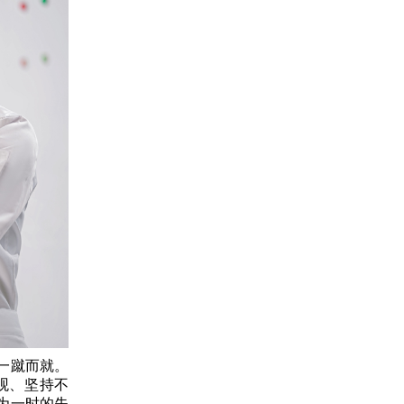
一蹴而就。
观、坚持不
为一时的失