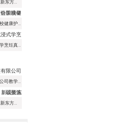
热血赛场，迎 “篮” 而上｜新疆新东方烹饪学校篮球赛进行中！以技筑梦，乐享青春
健康护航！新疆新东方烹饪学校健康护理技能教学成果观摩会圆满举办！
走进希尔顿欢朋后厨！沉浸式学烹饪真章
新疆新东方烹饪培训学校有限公司教学管理制度
热血赛场，迎 “篮” 而上｜新疆新东方烹饪学校篮球赛进行中！以技筑梦，乐享青春