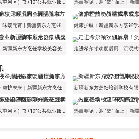
经开区（头屯河区）"3+10"公共就业服务进校园暨新疆新东方烹饪学校人才双选会+校企签约仪式圆满举行
灯火良宵，味暖元宵 | 新疆新东方烹饪学校元宵游园会圆满落幕
美丽绽放！新疆新东方烹饪学校美容美妆专业教学成果展示会圆满落幕！
讯
新程启序・康护未来｜新疆新东方烹饪学校举办中医康复理疗师班开幕仪式！
经开区（头屯河区）"3+10"公共就业服务进校园暨新疆新东方烹饪学校人才双选会+校企签约仪式圆满举行