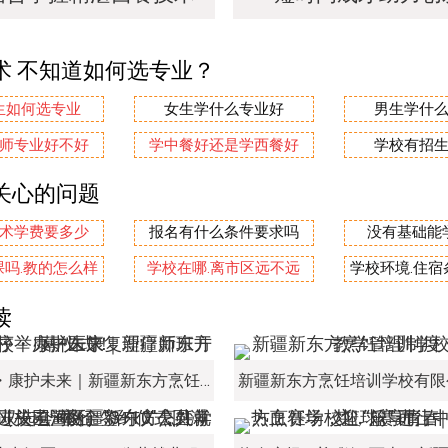
术 不知道如何选专业？
生如何选专业
女生学什么专业好
男生学什
师专业好不好
学中餐好还是学西餐好
学校有招
关心的问题
术学费要多少
报名有什么条件要求吗
没有基础能
吗.教的怎么样
学校在哪.离市区远不远
学校环境.住
读
新程启序・康护未来｜新疆新东方烹饪学校举办中医康复理疗师班开幕仪式！