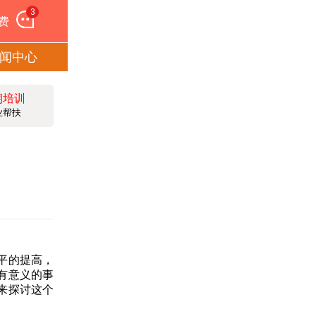
3
费
闻中心
期培训
业帮扶
平的提高，
有意义的事
来探讨这个