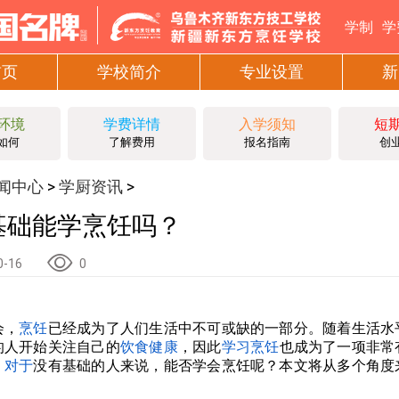
学制
学
首页
学校简介
专业设置
新
环境
学费详情
入学须知
短
如何
了解费用
报名指南
创
闻中心
学厨资讯
>
>
基础能学烹饪吗？
0-16
0
会，
烹饪
已经成为了人们生活中不可或缺的一部分。随着生活水
的人开始关注自己的
饮食健康
，因此
学习烹饪
也成为了一项非常
，
对于
没有基础的人来说，能否学会烹饪呢？本文将从多个角度