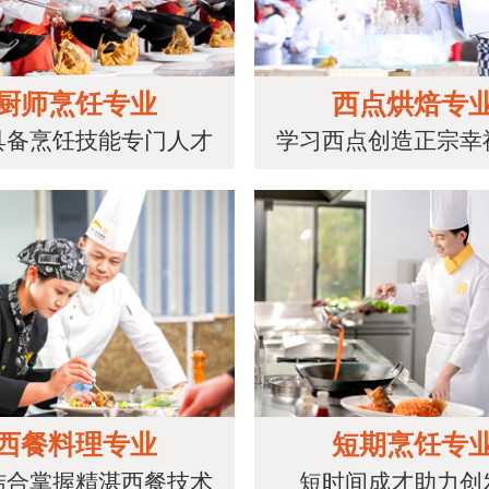
厨师烹饪专业
西点烘焙专
具备烹饪技能专门人才
学习西点创造正宗幸
西餐料理专业
短期烹饪专
结合掌握精湛西餐技术
短时间成才助力创