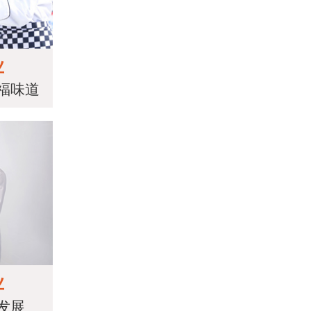
业
福味道
业
发展