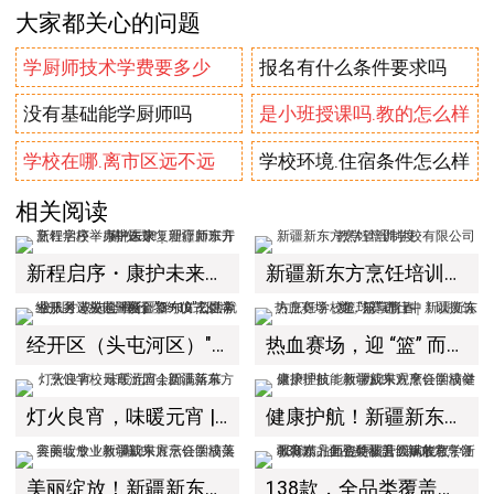
大家都关心的问题
学厨师技术学费要多少
报名有什么条件要求吗
没有基础能学厨师吗
是小班授课吗.教的怎么样
学校在哪.离市区远不远
学校环境.住宿条件怎么样
相关阅读
新程启序・康护未来｜新疆新东方烹饪学校举办中医康复理疗师班开幕仪式！
新疆新东方烹饪培训学校有限公司教学管理制度
经开区（头屯河区）"3+10"公共就业服务进校园暨新疆新东方烹饪学校人才双选会+校企签约仪式圆满举行
热血赛场，迎 “篮” 而上｜新疆新东方烹饪学校篮球赛进行中！以技筑梦，乐享青春
灯火良宵，味暖元宵 | 新疆新东方烹饪学校元宵游园会圆满落幕
健康护航！新疆新东方烹饪学校健康护理技能教学成果观摩会圆满举办！
美丽绽放！新疆新东方烹饪学校美容美妆专业教学成果展示会圆满落幕！
138款，全品类覆盖！新东方烹饪教育精品面包特训营圆满收官，新疆新东方师资硬核升级赋能教学！