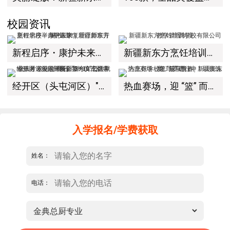
校园资讯
新程启序・康护未来｜新疆新东方烹饪学校举办中医康复理疗师班开幕仪式！
新疆新东方烹饪培训学校有限公司教学管理制度
经开区（头屯河区）"3+10"公共就业服务进校园暨新疆新东方烹饪学校人才双选会+校企签约仪式圆满举行
热血赛场，迎 “篮” 而上｜新疆新东方烹饪学校篮球赛进行中！以技筑梦，乐享青春
入学报名/学费获取
姓名：
电话：