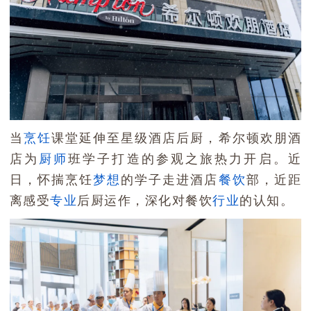
当
烹饪
课堂延伸至星级酒店后厨，希尔顿欢朋酒
店为
厨师
班学子打造的参观之旅热力开启。近
日，怀揣烹饪
梦想
的学子走进酒店
餐饮
部，近距
离感受
专业
后厨运作，深化对餐饮
行业
的认知。