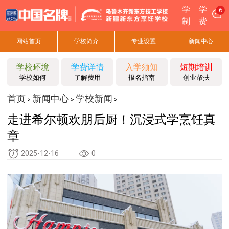
学
学
6
制
费
网站首页
学校简介
专业设置
新闻中心
学校环境
学费详情
入学须知
短期培训
学校如何
了解费用
报名指南
创业帮扶
首页
新闻中心
学校新闻
>
>
>
走进希尔顿欢朋后厨！沉浸式学烹饪真
章
2025-12-16
0