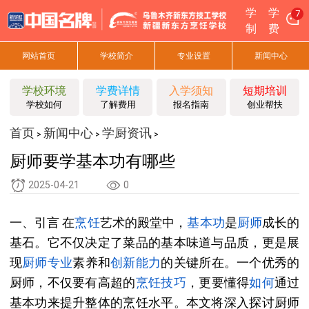
学
学
7
制
费
网站首页
学校简介
专业设置
新闻中心
学校环境
学费详情
入学须知
短期培训
学校如何
了解费用
报名指南
创业帮扶
首页
新闻中心
学厨资讯
>
>
>
厨师要学基本功有哪些
2025-04-21
0
一、引言 在
烹饪
艺术的殿堂中，
基本功
是
厨师
成长的
基石。它不仅决定了菜品的基本味道与品质，更是展
现
厨师专业
素养和
创新能力
的关键所在。一个优秀的
厨师，不仅要有高超的
烹饪技巧
，更要懂得
如何
通过
基本功来提升整体的烹饪水平。本文将深入探讨厨师