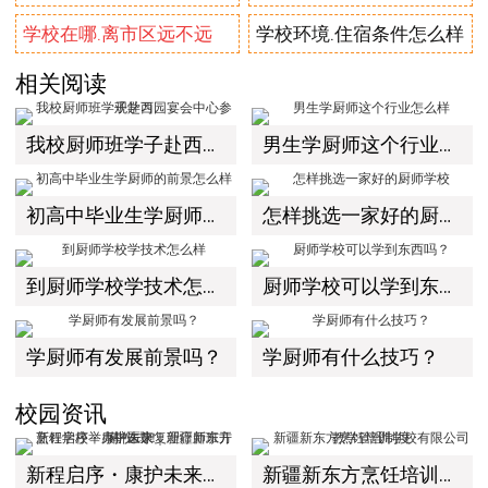
学校在哪.离市区远不远
学校环境.住宿条件怎么样
相关阅读
我校厨师班学子赴西园宴会中心参观学习
男生学厨师这个行业怎么样
初高中毕业生学厨师的前景怎么样
怎样挑选一家好的厨师学校
到厨师学校学技术怎么样
厨师学校可以学到东西吗？
学厨师有发展前景吗？
学厨师有什么技巧？
校园资讯
新程启序・康护未来｜新疆新东方烹饪学校举办中医康复理疗师班开幕仪式！
新疆新东方烹饪培训学校有限公司教学管理制度