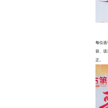
每位选
容、语
正
。