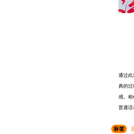
通过此
典的过
感。相
普通话
标签