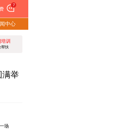
7
费
闻中心
期培训
业帮扶
圆满举
一场