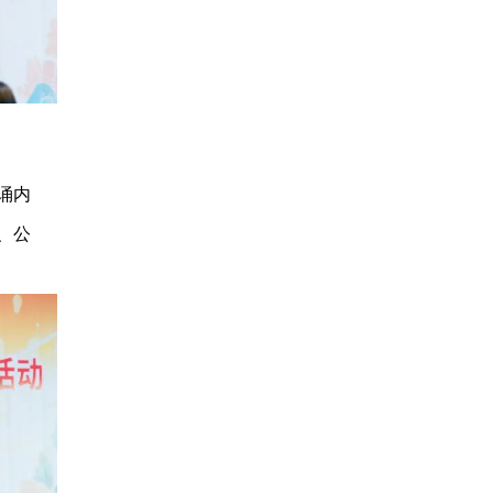
诵内
、公