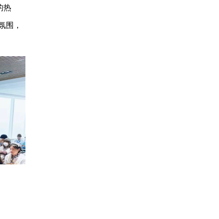
的热
氛围，