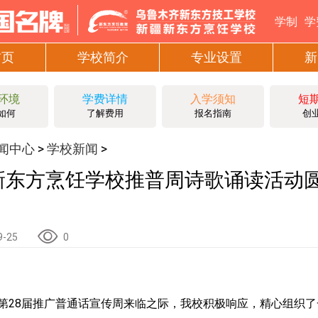
学制
学
首页
学校简介
专业设置
新
环境
学费详情
入学须知
短
如何
了解费用
报名指南
创
闻中心
学校新闻
>
>
新东方烹饪学校推普周诗歌诵读活动
9-25
0
第28届推广普通话宣传周来临之际，我校积极响应，精心组织了