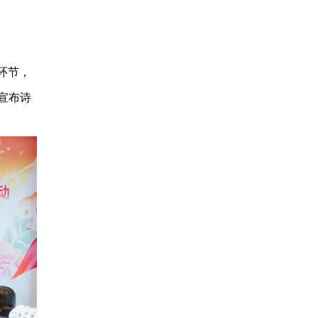
环节，
宣布诗