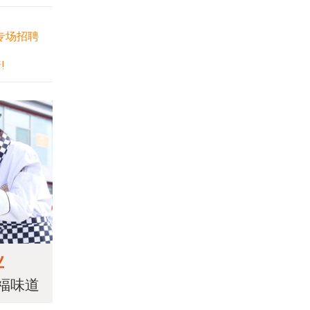
专场招聘
!
业
福味道