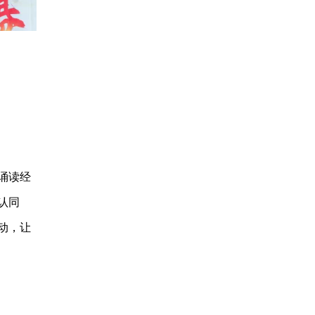
诵读经
认同
动，让