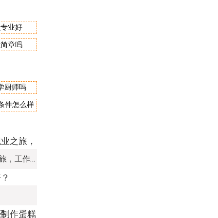
么专业好
生简章吗
学厨师吗
宿条件怎么样
学甜品蛋糕：开启甜蜜职业之旅，工作前景可期
？