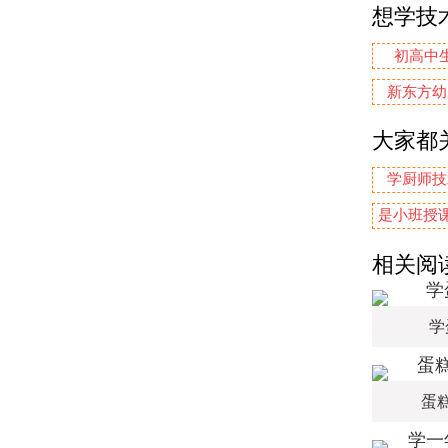
想学技
初高中
新东方幼
大家都
学厨师技
是小班授课
相关阅
学
蛋