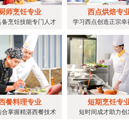
厨师烹饪专业
西点烘焙专
具备烹饪技能专门人才
学习西点创造正宗幸
西餐料理专业
短期烹饪专
结合掌握精湛西餐技术
短时间成才助力创