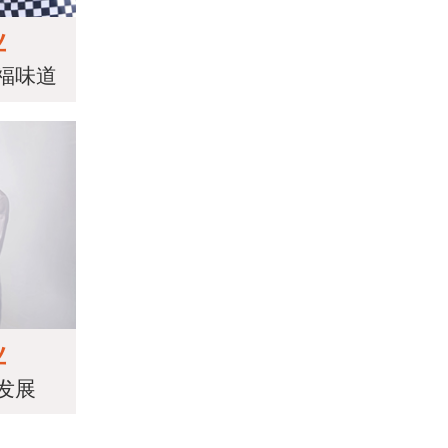
业
福味道
业
发展