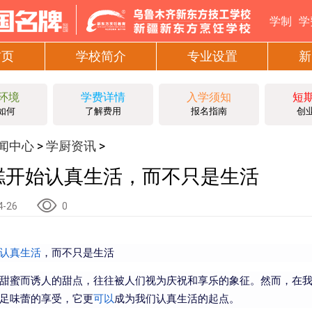
学制
学
首页
学校简介
专业设置
新
环境
学费详情
入学须知
短
如何
了解费用
报名指南
创
闻中心
学厨资讯
>
>
糕开始认真生活，而不只是生活
4-26
0
认真生活
，而不只是生活
甜蜜而诱人的甜点，往往被人们视为庆祝和享乐的象征。然而，在
足味蕾的享受，它更
可以
成为我们认真生活的起点。