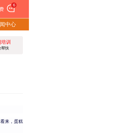
6
费
闻中心
期培训
业帮扶
我看来，蛋糕