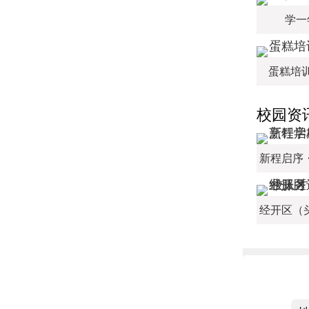
学一
蛋糕培
校园资