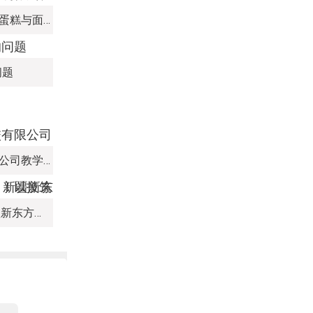
探索烘焙艺术之旅：学习制作蛋糕与面包的多元途径
问题
新疆新东方烹饪培训学校有限公司教学管理制度
热血赛场，迎 “篮” 而上｜新疆新东方烹饪学校篮球赛进行中！以技筑梦，乐享青春