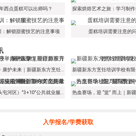
年西点蛋糕可以出师吗？
训：解锁甜蜜技艺的注意事项
蛋糕培训需要注意的
讯
新程启序・康护未来｜新疆新东方烹饪学校举办中医康复理疗师班开幕仪式！
经开区（头屯河区）"3+10"公共就业服务进校园暨新疆新东方烹饪学校人才双选会+校企签约仪式圆满举行
入学报名/学费获取