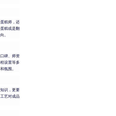
的蛋糕师，还
油蛋糕或是翻
方向。
好口碑、师资
课程设置等多
平和氛围。
论知识，更要
同工艺对成品