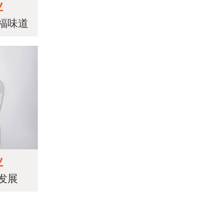
业
福味道
业
发展