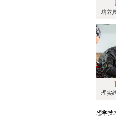
培养
理实
想学技