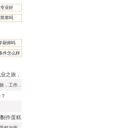
么专业好
生简章吗
学厨师吗
宿条件怎么样
学甜品蛋糕：开启甜蜜职业之旅，工作前景可期
？
探索烘焙艺术之旅：学习制作蛋糕与面包的多元途径