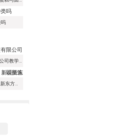
类吗
新疆新东方烹饪培训学校有限公司教学管理制度
热血赛场，迎 “篮” 而上｜新疆新东方烹饪学校篮球赛进行中！以技筑梦，乐享青春