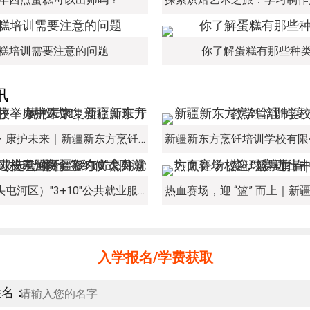
糕培训需要注意的问题
你了解蛋糕有那些种
讯
新程启序・康护未来｜新疆新东方烹饪学校举办中医康复理疗师班开幕仪式！
经开区（头屯河区）"3+10"公共就业服务进校园暨新疆新东方烹饪学校人才双选会+校企签约仪式圆满举行
入学报名/学费获取
姓名：