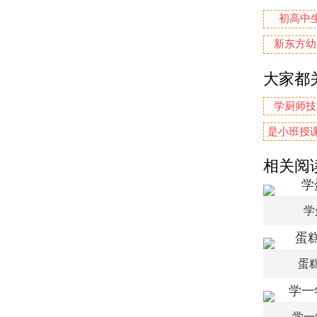
初高中
新东方幼
大家都
学厨师技
是小班授课
相关阅
学
蛋
学一