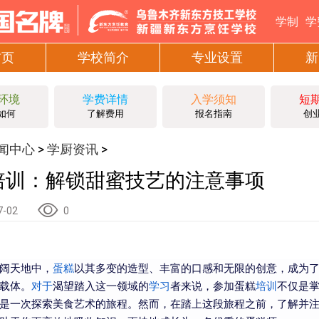
学制
学
首页
学校简介
专业设置
新
环境
学费详情
入学须知
短
如何
了解费用
报名指南
创
闻中心
学厨资讯
>
>
培训：解锁甜蜜技艺的注意事项
7-02
0
阔天地中，
蛋糕
以其多变的造型、丰富的口感和无限的创意，成为
载体。
对于
渴望踏入这一领域的
学习
者来说，参加蛋糕
培训
不仅是
是一次探索美食艺术的旅程。然而，在踏上这段旅程之前，了解并