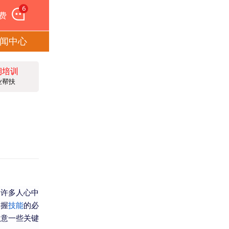
6
费
闻中心
期培训
业帮扶
了许多人心中
掌握
技能
的必
注意一些关键