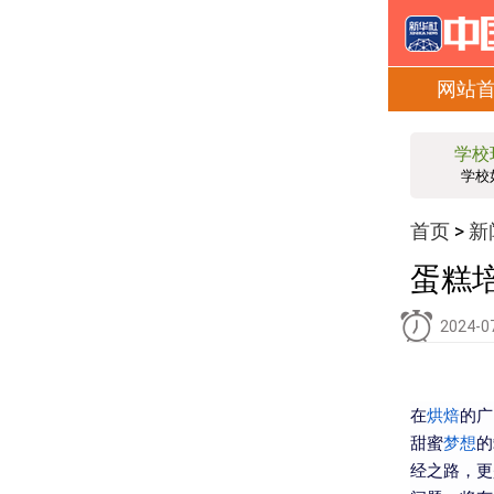
网站
学校
学校
首页
新
>
蛋糕
2024-0
在
烘焙
的广
甜蜜
梦想
的
经之路，更