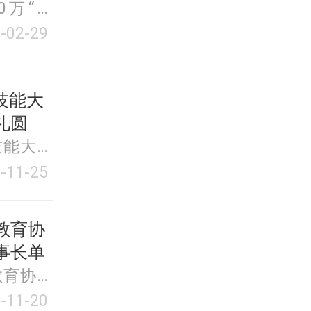
0万“抗
-02-29
师技能大
礼圆
技能大比
-11-25
教育协
事长单
教育协会
单
-11-20