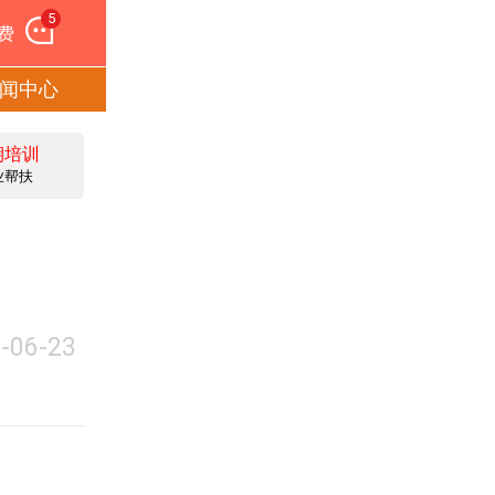
5
费
闻中心
期培训
业帮扶
-06-23