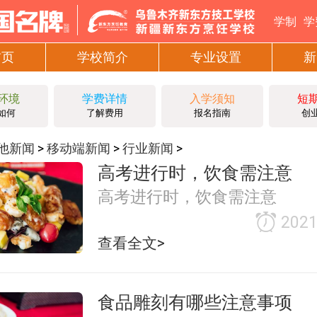
学制
学
首页
学校简介
专业设置
新
环境
学费详情
入学须知
短
如何
了解费用
报名指南
创
他新闻
移动端新闻
行业新闻
>
>
>
高考进行时，饮食需注意
高考进行时，饮食需注意
2021
查看全文>
食品雕刻有哪些注意事项